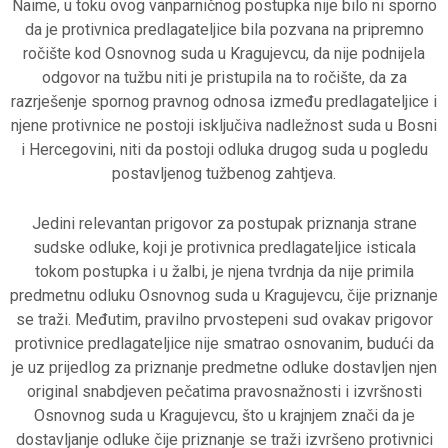
Naime, u toku ovog vanparničnog postupka nije bilo ni sporno
da je protivnica predlagateljice bila pozvana na pripremno
ročište kod Osnovnog suda u Kragujevcu, da nije podnijela
odgovor na tužbu niti je pristupila na to ročište, da za
razrješenje spornog pravnog odnosa između predlagateljice i
njene protivnice ne postoji isključiva nadležnost suda u Bosni
i Hercegovini, niti da postoji odluka drugog suda u pogledu
postavljenog tužbenog zahtjeva.
Jedini relevantan prigovor za postupak priznanja strane
sudske odluke, koji je protivnica predlagateljice isticala
tokom postupka i u žalbi, je njena tvrdnja da nije primila
predmetnu odluku Osnovnog suda u Kragujevcu, čije priznanje
se traži. Međutim, pravilno prvostepeni sud ovakav prigovor
protivnice predlagateljice nije smatrao osnovanim, budući da
je uz prijedlog za priznanje predmetne odluke dostavljen njen
original snabdjeven pečatima pravosnažnosti i izvršnosti
Osnovnog suda u Kragujevcu, što u krajnjem znači da je
dostavljanje odluke čije priznanje se traži izvršeno protivnici