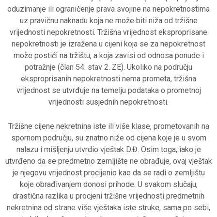
oduzimanje ili ograničenje prava svojine na nepokretnostima
uz pravičnu naknadu koja ne može biti niža od tržišne
vrijednosti nepokretnosti. Tržišna vrijednost eksproprisane
nepokretnosti je izražena u cijeni koja se za nepokretnost
može postići na tržištu, a koja zavisi od odnosa ponude i
potražnje (član 54. stav 2. ZE). Ukoliko na području
eksproprisanih nepokretnosti nema prometa, tržišna
vrijednost se utvrđuje na temelju podataka o prometnoj
vrijednosti susjednih nepokretnosti.
Tržišne cijene nekretnina iste ili više klase, prometovanih na
spornom području, su znatno niže od cijena koje je u svom
nalazu i mišljenju utvrdio vještak D.Đ. Osim toga, iako je
utvrđeno da se predmetno zemljište ne obrađuje, ovaj vještak
je njegovu vrijednost procijenio kao da se radi o zemljištu
koje obrađivanjem donosi prihode. U svakom slučaju,
drastična razlika u procjeni tržišne vrijednosti predmetnih
nekretnina od strane više vještaka iste struke, sama po sebi,