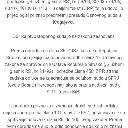
postupku („Službeni glasnik RS“, br. 58/03, 85/03 i 74/05,
63/07, 49/09 i 61/13 – u daljem tekstu ZPP),te je udovoljio
prijedlogu i priznao predmetnu presudu Osnovnog suda u
Kragujevcu.
Odluka prvostepenog suda je na zakonu zasnovana.
Prema odredbama člana 86. ZRSZ, koji se u Republici
Srpskoj primjenjuje na osnovu odredbe člana 12. Ustavnog
zakona za sprovođenje Ustava Republike Srpske („Službeni
glasnik RS“, br 21/92) i odredbe člana 458. ZPP, strana
sudska odluke se izjednačuje sa odlukom suda u SFRJ
(ovdje Bosna i Hercegovina), ako je prizna nadležni sud u
SFRJ (ovdje BiH).
U postupku priznanja i izvršenja stranih sudskih odluka,
ocjena suda, prema članu 101. stav 2. ZRSZ, ograničava se na
ispitivanje uslova iz člana 86. do 100. ovog zakona. Prema
ovim odredbama sud je, prije donošenja odluke o priznanju