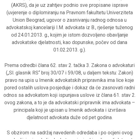
(AKRS), da je uz zahtjev podnio sve propisane isprave
(uvjerenje o diplomiranju na Pravnom fakultetu Univerziteta
Union Beograd, ugovor o zasnivanju radnog odnosa u
advokatskoj kancelariji I.M. advokata iz B., rješenje tuženog
od 24.01.2013. g., kojim je istom dozvoljeno obavljanje
advokatske djelatnosti, kao dopunske, počev od dana
01.02.2013. g.).
Prema odredbi člana 62. stav 2. tačka 3. Zakona o advokaturi
(„Sl. glasnik RS“ broj 30/07 i 59/08, u daljem tekstu: Zakon)
pravo na upis u Imenik advokatskih pripravnika ima lice koje
pored ostalih uslova posjeduje i dokaz da će zasnovati radni
odnos sa advokatom koji ispunjava uslove iz člana 61. stav 2.
ovog zakona, a to je da advokatski pripravnik ima advokata –
principala koji je upisan u Imenik advokata i izvršava
djelatnost advokata duže od pet godina.
S obzirom na sadržaj navedenih odredaba i po ocjeni ovog