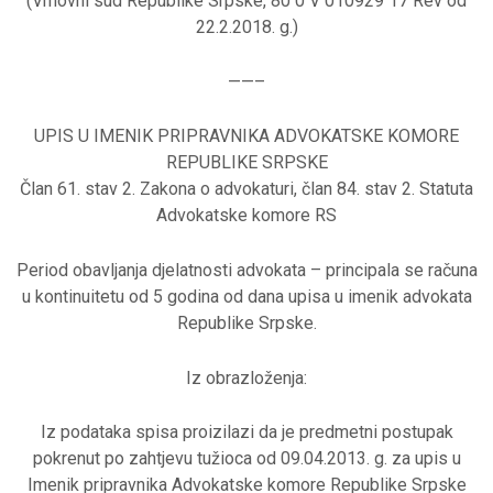
(Vrhovni sud Republike Srpske, 80 0 V 010929 17 Rev od
22.2.2018. g.)
——–
UPIS U IMENIK PRIPRAVNIKA ADVOKATSKE KOMORE
REPUBLIKE SRPSKE
Član 61. stav 2. Zakona o advokaturi, član 84. stav 2. Statuta
Advokatske komore RS
Period obavljanja djelatnosti advokata – principala se računa
u kontinuitetu od 5 godina od dana upisa u imenik advokata
Republike Srpske.
Iz obrazloženja:
Iz podataka spisa proizilazi da je predmetni postupak
pokrenut po zahtjevu tužioca od 09.04.2013. g. za upis u
Imenik pripravnika Advokatske komore Republike Srpske