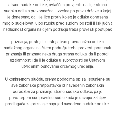
strane sudske odluke, ovlašćen provjeriti: da li je strana
sudska odluka pravosnažna i izvršna po pravu države u kojoj
je donesena; da li je lice protiv kojeg je odluka donesena
moglo sudjelovati u postupku pred sudom; postoji li isključiva
nadležnost organa na čijem području treba provesti postupak
priznanja; postoji li u istoj stvari pravosnažna odluka
nadležnog organa na čijem području treba provesti postupak
priznanja ili priznata neka druga strana odluka; da li postoji
uzajamnost i da li je odluka u suprotnosti sa Ustavom
utvrđenim osnovama državnog uređenja.
U konkretnom slučaju, prema podacima spisa, ispunjene su
sve zakonske pretpostavke iz navedenih zakonskih
odredaba za priznanje strane sudske odluke, pa je
prvostepeni sud pravilno sudio kada je usvojio zahtjev
predlagača za priznanje naprijed navedene sudske odluke.