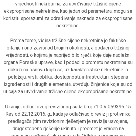
vrijednosti nekretnina, za utvrđivanje tržišne cijene
eksproprisane nekretnine, kao jedan od parametara, mogu se
koristiti sporazumi za određivanje naknade za eksproprisane
nekretnine.
Prema tome, visina tržišne cijene nekretnina je faktičko
pitanje i ono zavisi od brojnih okolnosti, a podaci o tržišnoj
vrijednosti, o kojima je naprijed bilo riječi, koje daje nadležni
organa Poreske uprave, kao i podaci o prometu nekretnina su
dokazi na osnovu kojih se, uz karakteristike nekretnine: o
položaju, vrsti, obliku, dostupnosti, infrastrukturi, stepena
izgrađenosti i drugih elemenata, utvrđuju činjenice koje su od
uticaja za utvrđivanje tržišne cijene eksproprisane nekretnine.
U ranijoj odluci ovog revizionog suda broj 71 0 V 069396 15
Rev od 22.12.2016. g., kada je odlučivao o reviziji protivnika
predlagača (tim revizionim rješenjem je revizija usvojena,
drugostepeno rješenje ukinuto i predmet je vraćen na
ponovno suđenje), ukazano je da Odluka o prosječnim