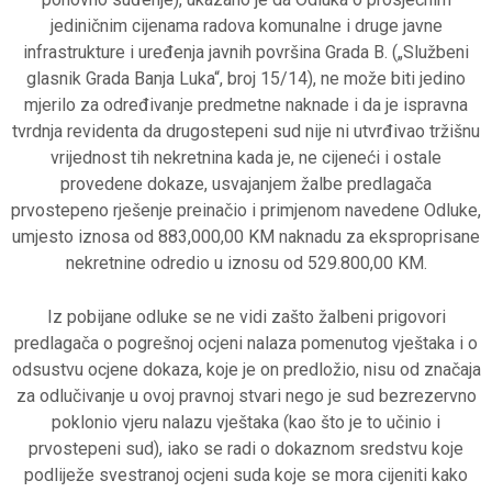
jediničnim cijenama radova komunalne i druge javne
infrastrukture i uređenja javnih površina Grada B. („Službeni
glasnik Grada Banja Luka“, broj 15/14), ne može biti jedino
mjerilo za određivanje predmetne naknade i da je ispravna
tvrdnja revidenta da drugostepeni sud nije ni utvrđivao tržišnu
vrijednost tih nekretnina kada je, ne cijeneći i ostale
provedene dokaze, usvajanjem žalbe predlagača
prvostepeno rješenje preinačio i primjenom navedene Odluke,
umjesto iznosa od 883,000,00 KM naknadu za eksproprisane
nekretnine odredio u iznosu od 529.800,00 KM.
Iz pobijane odluke se ne vidi zašto žalbeni prigovori
predlagača o pogrešnoj ocjeni nalaza pomenutog vještaka i o
odsustvu ocjene dokaza, koje je on predložio, nisu od značaja
za odlučivanje u ovoj pravnoj stvari nego je sud bezrezervno
poklonio vjeru nalazu vještaka (kao što je to učinio i
prvostepeni sud), iako se radi o dokaznom sredstvu koje
podliježe svestranoj ocjeni suda koje se mora cijeniti kako