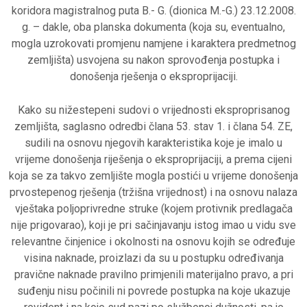
koridora magistralnog puta B.- G. (dionica M.-G.) 23.12.2008.
g. – dakle, oba planska dokumenta (koja su, eventualno,
mogla uzrokovati promjenu namjene i karaktera predmetnog
zemljišta) usvojena su nakon sprovođenja postupka i
donošenja rješenja o eksproprijaciji.
Kako su nižestepeni sudovi o vrijednosti eksproprisanog
zemljišta, saglasno odredbi člana 53. stav 1. i člana 54. ZE,
sudili na osnovu njegovih karakteristika koje je imalo u
vrijeme donošenja riješenja o eksproprijaciji, a prema cijeni
koja se za takvo zemljište mogla postići u vrijeme donošenja
prvostepenog rješenja (tržišna vrijednost) i na osnovu nalaza
vještaka poljoprivredne struke (kojem protivnik predlagača
nije prigovarao), koji je pri sačinjavanju istog imao u vidu sve
relevantne činjenice i okolnosti na osnovu kojih se određuje
visina naknade, proizlazi da su u postupku određivanja
pravične naknade pravilno primjenili materijalno pravo, a pri
suđenju nisu počinili ni povrede postupka na koje ukazuje