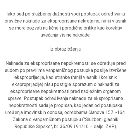
Iako sud po službenoj dužnosti vodi postupak određivanja
pravične naknade za eksproprisane nekretnine, raniji vlasnik
se mora pozvati na lične i porodične prilike kao korektiv
uvećanja visine naknade.
Iz obrazloženja:
Naknada za eksproprisane nepokretnosti se određuje pred
sudom po pravilima vanparničnog postupka poslije izvršene
eksproprijacije, kad stranke (raniji vlasnik i korisnik
eksproprijacije) nisu postigle sporazum o naknadi za
eksproprisane nepokretnosti pred nadležnim organom
uprave. Postupak određivanja naknade za eksproprisane
nepokretnosti sada je propisan, kao jedan od postupaka
uređenja imovinskih odnosa, odredbama članova 157. -164.
Zakona o vanparničnom postupku (′′Službeni glasnik
Republike Srpske′′, br. 36/09 i 91/16 – dalje: ZVP).