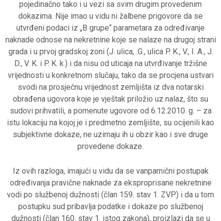
pojedinačno tako i u vezi sa svim drugim provedenim
dokazima. Nije imao u vidu ni žalbene prigovore da se
utvrđeni podaci iz „B grupe“ parametara za određivanje
naknade odnose na nekretnine koje se nalaze na drugoj strani
grada i u prvoj gradskoj zoni (J. ulica, .G., ulica P. K., V., I. A., J.
D., V. K. i P. K. k.) i da nisu od uticaja na utvrđivanje tržišne
vrijednosti u konkretnom slučaju, tako da se procjena ustvari
svodi na prosječnu vrijednost zemljišta iz dva notarski
obrađena ugovora koje je vještak priložio uz nalaz, što su
sudovi prihvatili, a pomenute ugovore od 6.12.2010. g. – za
istu lokaciju na kojoj je i predmetno zemljište, su ocijenili kao
subjektivne dokaze, ne uzimaju ih u obzir kao i sve druge
provedene dokaze.
Iz ovih razloga, imajući u vidu da se vanparnični postupak
određivanja pravične naknade za eksproprisane nekretnine
vodi po službenoj dužnosti (član 159. stav 1. ZVP) i da u tom
postupku sud pribavlja podatke i dokaze po službenoj
dužnosti (član 160. stav 1. istog zakona), proizlazi da se u