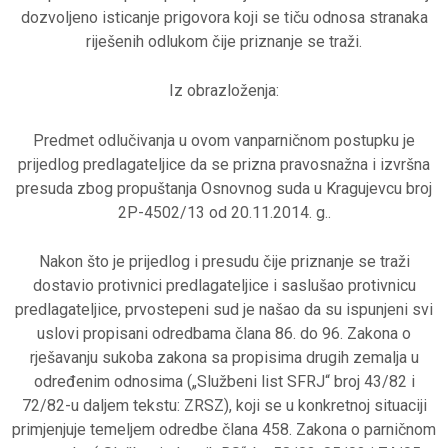
dozvoljeno isticanje prigovora koji se tiču odnosa stranaka
riješenih odlukom čije priznanje se traži.
Iz obrazloženja:
Predmet odlučivanja u ovom vanparničnom postupku je
prijedlog predlagateljice da se prizna pravosnažna i izvršna
presuda zbog propuštanja Osnovnog suda u Kragujevcu broj
2P-4502/13 od 20.11.2014. g..
Nakon što je prijedlog i presudu čije priznanje se traži
dostavio protivnici predlagateljice i saslušao protivnicu
predlagateljice, prvostepeni sud je našao da su ispunjeni svi
uslovi propisani odredbama člana 86. do 96. Zakona o
rješavanju sukoba zakona sa propisima drugih zemalja u
određenim odnosima („Službeni list SFRJ“ broj 43/82 i
72/82-u daljem tekstu: ZRSZ), koji se u konkretnoj situaciji
primjenjuje temeljem odredbe člana 458. Zakona o parničnom