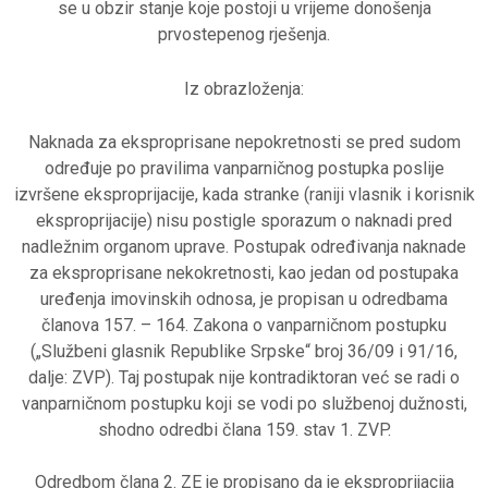
se u obzir stanje koje postoji u vrijeme donošenja
prvostepenog rješenja.
Iz obrazloženja:
Naknada za eksproprisane nepokretnosti se pred sudom
određuje po pravilima vanparničnog postupka poslije
izvršene eksproprijacije, kada stranke (raniji vlasnik i korisnik
eksproprijacije) nisu postigle sporazum o naknadi pred
nadležnim organom uprave. Postupak određivanja naknade
za eksproprisane nekokretnosti, kao jedan od postupaka
uređenja imovinskih odnosa, je propisan u odredbama
članova 157. – 164. Zakona o vanparničnom postupku
(„Službeni glasnik Republike Srpske“ broj 36/09 i 91/16,
dalje: ZVP). Taj postupak nije kontradiktoran već se radi o
vanparničnom postupku koji se vodi po službenoj dužnosti,
shodno odredbi člana 159. stav 1. ZVP.
Odredbom člana 2. ZE je propisano da je eksproprijacija