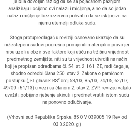
je bila dovoljan razlog da se sa pojačanom pažnjom
analiziraju i ocijene svi nalazi i mišljenja, a ne da se jedan
nalaz i mišljenje bezrezervno prihvati i da se isključivo na
njemu utemelji odluka suda.
Stoga protupredlagač u reviziji osnovano ukazuje da su
nižestepeni sudovi pogrešno primijenili materijalno pravo jer
nisu uzeli u obzir sve faktore koji utiču na tržišnu vrijednost
predmetnog zemljišta, niti su tu vrijednost utvrdili na način
koji je propisan odredbama čl. 54. st. 2. i 61. ZE, radi čega je,
shodno odredbi člana 250. stav 2. Zakona o parničnom
postupku („Sl. glasnik RS“ broj 58/03, 85/03, 74/05, 63/07,
49/09 i 61/13) u vezi sa članom 2. stav 2. ZVP, reviziju valjalo
uvažiti, pobijano rješenje ukinuti i predmet vratiti istom sudu
na ponovno odlučivanje.
(Vrhovni sud Republike Srpske, 85 0 V 039005 19 Rev od
03.3.2020. g.)