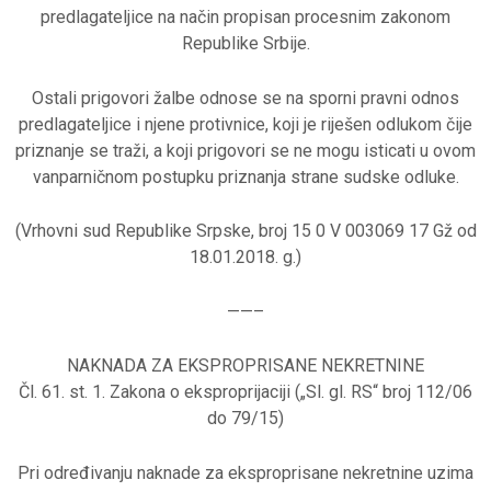
predlagateljice na način propisan procesnim zakonom
Republike Srbije.
Ostali prigovori žalbe odnose se na sporni pravni odnos
predlagateljice i njene protivnice, koji je riješen odlukom čije
priznanje se traži, a koji prigovori se ne mogu isticati u ovom
vanparničnom postupku priznanja strane sudske odluke.
(Vrhovni sud Republike Srpske, broj 15 0 V 003069 17 Gž od
18.01.2018. g.)
——–
NAKNADA ZA EKSPROPRISANE NEKRETNINE
Čl. 61. st. 1. Zakona o eksproprijaciji („Sl. gl. RS“ broj 112/06
do 79/15)
Pri određivanju naknade za eksproprisane nekretnine uzima