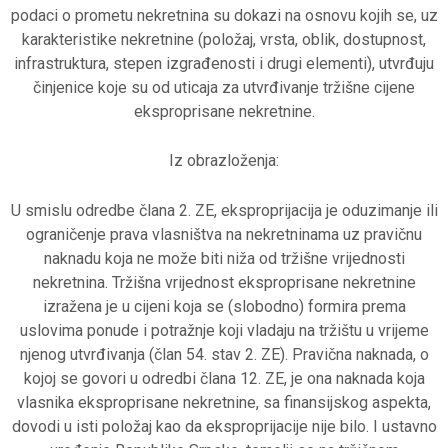
podaci o prometu nekretnina su dokazi na osnovu kojih se, uz
karakteristike nekretnine (položaj, vrsta, oblik, dostupnost,
infrastruktura, stepen izgrađenosti i drugi elementi), utvrđuju
činjenice koje su od uticaja za utvrđivanje tržišne cijene
eksproprisane nekretnine.
Iz obrazloženja:
U smislu odredbe člana 2. ZE, eksproprijacija je oduzimanje ili
ograničenje prava vlasništva na nekretninama uz pravičnu
naknadu koja ne može biti niža od tržišne vrijednosti
nekretnina. Tržišna vrijednost eksproprisane nekretnine
izražena je u cijeni koja se (slobodno) formira prema
uslovima ponude i potražnje koji vladaju na tržištu u vrijeme
njenog utvrđivanja (član 54. stav 2. ZE). Pravična naknada, o
kojoj se govori u odredbi člana 12. ZE, je ona naknada koja
vlasnika eksproprisane nekretnine, sa finansijskog aspekta,
dovodi u isti položaj kao da eksproprijacije nije bilo. I ustavno