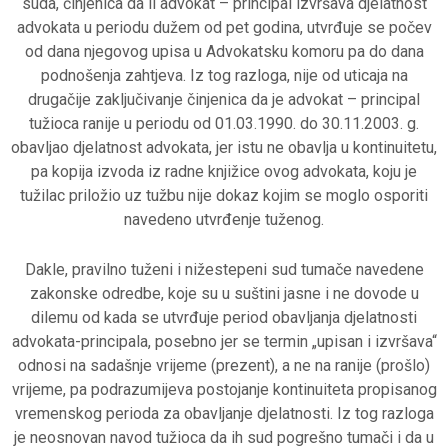
suda, činjenica da li advokat – principal izvršava djelatnost
advokata u periodu dužem od pet godina, utvrđuje se počev
od dana njegovog upisa u Advokatsku komoru pa do dana
podnošenja zahtjeva. Iz tog razloga, nije od uticaja na
drugačije zaključivanje činjenica da je advokat – principal
tužioca ranije u periodu od 01.03.1990. do 30.11.2003. g.
obavljao djelatnost advokata, jer istu ne obavlja u kontinuitetu,
pa kopija izvoda iz radne knjižice ovog advokata, koju je
tužilac priložio uz tužbu nije dokaz kojim se moglo osporiti
navedeno utvrđenje tuženog.
Dakle, pravilno tuženi i nižestepeni sud tumače navedene
zakonske odredbe, koje su u suštini jasne i ne dovode u
dilemu od kada se utvrđuje period obavljanja djelatnosti
advokata-principala, posebno jer se termin „upisan i izvršava“
odnosi na sadašnje vrijeme (prezent), a ne na ranije (prošlo)
vrijeme, pa podrazumijeva postojanje kontinuiteta propisanog
vremenskog perioda za obavljanje djelatnosti. Iz tog razloga
je neosnovan navod tužioca da ih sud pogrešno tumači i da u