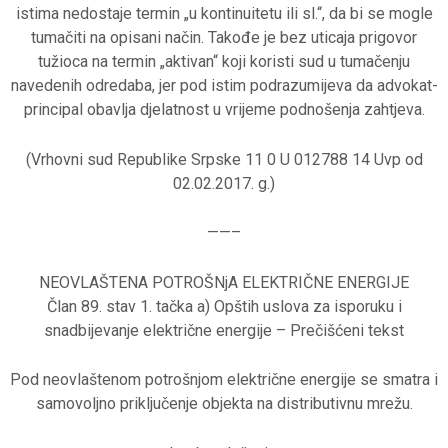
istima nedostaje termin „u kontinuitetu ili sl.“, da bi se mogle
tumačiti na opisani način. Takođe je bez uticaja prigovor
tužioca na termin „aktivan“ koji koristi sud u tumačenju
navedenih odredaba, jer pod istim podrazumijeva da advokat-
principal obavlja djelatnost u vrijeme podnošenja zahtjeva.
(Vrhovni sud Republike Srpske 11 0 U 012788 14 Uvp od
02.02.2017. g.)
——–
NEOVLAŠTENA POTROŠNjA ELEKTRIČNE ENERGIJE
Član 89. stav 1. tačka a) Opštih uslova za isporuku i
snadbijevanje električne energije – Prečišćeni tekst
Pod neovlaštenom potrošnjom električne energije se smatra i
samovoljno priključenje objekta na distributivnu mrežu.