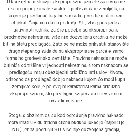
U konkretnom slučaju, eksproprisane parcele su u vrijeme
eksproprijacije imale karakter građevinskog zemljišta, na
kojem je predlagač legalno sagradio porodični stambeni
objekat. Činjenica da na području S.U, zbog posljedica
aktivnosti rudnika za čije potrebe su eksproprisane
predmetne nekretnine, više nije dozvoljena gradnja, ne može
biti na štetu predlagača. Zato se ne može prihvatiti stanovište
drugostepenog suda da su eksproprisane parcele samo
formalno građevinsko zemljište. Pravična naknada ne može
biti niža od tržišne vrijednosti nekretnina, a tom naknadom se
predlagaču imaju obezbjediti približno isti uslovi života,
odnosno da predlagač dobije naknadu kojom će moći kupiti
zemljište koje je po svojim karakteristikama približno
eksproprisanom, što predlagač sa pravom u revizionim
navodima ističe.
Stoga, s obzirom da se kod određenja pravične naknade
mora imati u vidu tržišna cijena buduće lokacije (najbliži je
N.U.), jer na području S.U. više nije dozvoljena gradnja,