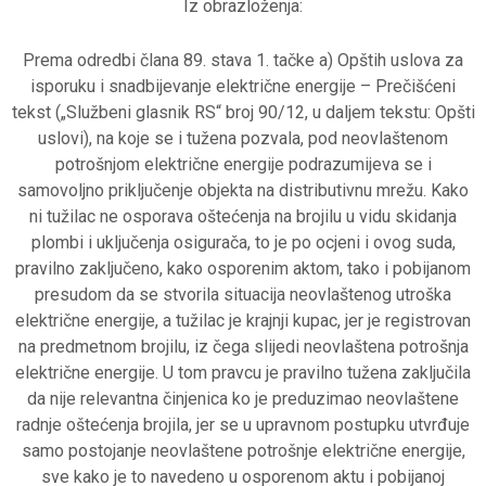
Iz obrazloženja:
Prema odredbi člana 89. stava 1. tačke a) Opštih uslova za
isporuku i snadbijevanje električne energije – Prečišćeni
tekst („Službeni glasnik RS“ broj 90/12, u daljem tekstu: Opšti
uslovi), na koje se i tužena pozvala, pod neovlaštenom
potrošnjom električne energije podrazumijeva se i
samovoljno priključenje objekta na distributivnu mrežu. Kako
ni tužilac ne osporava oštećenja na brojilu u vidu skidanja
plombi i uključenja osigurača, to je po ocjeni i ovog suda,
pravilno zaključeno, kako osporenim aktom, tako i pobijanom
presudom da se stvorila situacija neovlaštenog utroška
električne energije, a tužilac je krajnji kupac, jer je registrovan
na predmetnom brojilu, iz čega slijedi neovlaštena potrošnja
električne energije. U tom pravcu je pravilno tužena zaključila
da nije relevantna činjenica ko je preduzimao neovlaštene
radnje oštećenja brojila, jer se u upravnom postupku utvrđuje
samo postojanje neovlaštene potrošnje električne energije,
sve kako je to navedeno u osporenom aktu i pobijanoj