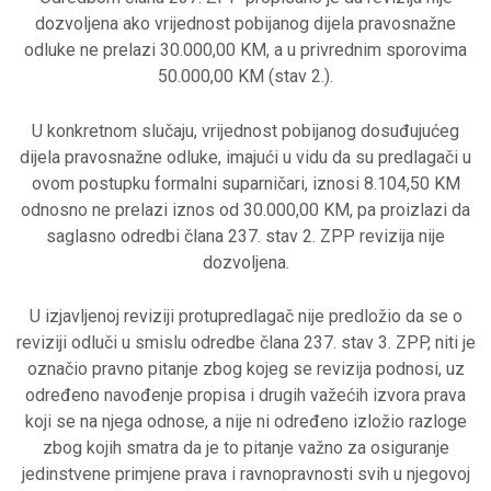
dozvoljena ako vrijednost pobijanog dijela pravosnažne
odluke ne prelazi 30.000,00 KM, a u privrednim sporovima
50.000,00 KM (stav 2.).
U konkretnom slučaju, vrijednost pobijanog dosuđujućeg
dijela pravosnažne odluke, imajući u vidu da su predlagači u
ovom postupku formalni suparničari, iznosi 8.104,50 KM
odnosno ne prelazi iznos od 30.000,00 KM, pa proizlazi da
saglasno odredbi člana 237. stav 2. ZPP revizija nije
dozvoljena.
U izjavljenoj reviziji protupredlagač nije predložio da se o
reviziji odluči u smislu odredbe člana 237. stav 3. ZPP, niti je
označio pravno pitanje zbog kojeg se revizija podnosi, uz
određeno navođenje propisa i drugih važećih izvora prava
koji se na njega odnose, a nije ni određeno izložio razloge
zbog kojih smatra da je to pitanje važno za osiguranje
jedinstvene primjene prava i ravnopravnosti svih u njegovoj