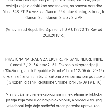
revident i na koje sud pazi po službenoj dužnosti, pa je
reviziju valjalo odbiti kao neosnovanu, na osnovu odredbe
člana 248. ZPP u vezi sa članom 254. stav 4. istog zakona, te
članom 25. i članom 2. stav 2. ZVP.
(Vrhovni sud Republike Srpske, 71 0 V 018333 18 Rev od
28.8.2018. g.)
——–
PRAVIČNA NAKNADA ZA EKSPROPRISANE NEKRETNINE
Članovi 2.,12., 54. stav 2., 61. Zakona o eksproprijaciji
(“Službeni glasnik Republike Srpske“ broj 112/06 do 79/15),
u vezi sa članom 2. stav 2. Zakona o vanparničnom postupku
(“Službeni glasnik Republike Srpske“ broj 36/09 i 91/16)
Visina tržišne cijene eksproprisanih nekretnina je faktičko
pitanje koje zavisi od brojnih okolnosti, a podaci o tržišnoj
vrijednosti koje daje nadležni organ poreske uprave kao i