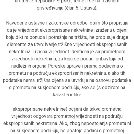
uređenje Republike Srpske, temelji se na tržišnom
privređivanju (član 5. Ustava).
Navedene ustavne i zakonske odredbe, osim što propisuju
da je vrijednost eksproprisane nekretnine izražena u cijeni
koju diktira ponuda i potražnja na tržištu, ne propisuje druge
elemente za utvrđivanje tržišne vrijednosti eksproprisanih
nekretnina. Tržišna vrijednost identična je sa prometnom
vrijednosti nekretnina, za koju se podaci pribavljaju od
nadležnih organa Poreske uprave i prema podacima o
prometu na području eksproprisanih nekretnina, a ako tih
podataka nema, tržišna cijena se utvrđuje na osnovu podataka
o prometu na susjednom području, ako se (s obzirom na
karakteristike
eksproprisane nekretnine) ocijeni da takva prometna
vrijednost odgovara prometnoj vrijednosti na području
eksproprisanih nekretnina. Ako, zbog nepostojanja prometa ni
na susjednom području, ne postoje podaci o prometnoj