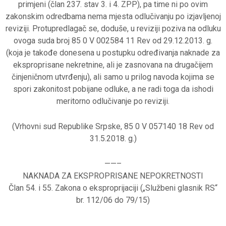
primjeni (član 237. stav 3. i 4. ZPP), pa time ni po ovim
zakonskim odredbama nema mjesta odlučivanju po izjavljenoj
reviziji. Protupredlagač se, doduše, u reviziji poziva na odluku
ovoga suda broj 85 0 V 002584 11 Rev od 29.12.2013. g.
(koja je takođe donesena u postupku određivanja naknade za
eksproprisane nekretnine, ali je zasnovana na drugačijem
činjeničnom utvrđenju), ali samo u prilog navoda kojima se
spori zakonitost pobijane odluke, a ne radi toga da ishodi
meritorno odlučivanje po reviziji.
(Vrhovni sud Republike Srpske, 85 0 V 057140 18 Rev od
31.5.2018. g.)
——–
NAKNADA ZA EKSPROPRISANE NEPOKRETNOSTI
Član 54. i 55. Zakona o eksproprijaciji („Službeni glasnik RS“
br. 112/06 do 79/15)