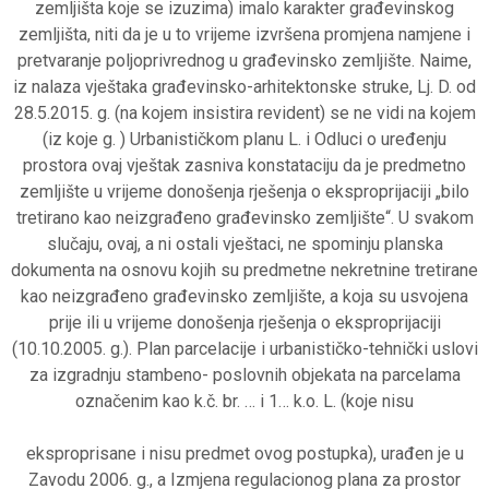
zemljišta koje se izuzima) imalo karakter građevinskog
zemljišta, niti da je u to vrijeme izvršena promjena namjene i
pretvaranje poljoprivrednog u građevinsko zemljište. Naime,
iz nalaza vještaka građevinsko-arhitektonske struke, Lj. D. od
28.5.2015. g. (na kojem insistira revident) se ne vidi na kojem
(iz koje g. ) Urbanističkom planu L. i Odluci o uređenju
prostora ovaj vještak zasniva konstataciju da je predmetno
zemljište u vrijeme donošenja rješenja o eksproprijaciji „bilo
tretirano kao neizgrađeno građevinsko zemljište“. U svakom
slučaju, ovaj, a ni ostali vještaci, ne spominju planska
dokumenta na osnovu kojih su predmetne nekretnine tretirane
kao neizgrađeno građevinsko zemljište, a koja su usvojena
prije ili u vrijeme donošenja rješenja o eksproprijaciji
(10.10.2005. g.). Plan parcelacije i urbanističko-tehnički uslovi
za izgradnju stambeno- poslovnih objekata na parcelama
označenim kao k.č. br. … i 1… k.o. L. (koje nisu
eksproprisane i nisu predmet ovog postupka), urađen je u
Zavodu 2006. g., a Izmjena regulacionog plana za prostor