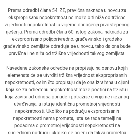
Prema odredbi člana 54. ZE, pravična naknada u novcu za
eksproprisanu nepokretnost ne može biti niža od tržišne
vrijednosti nepokretnosti u vrijeme donošenja prvostepenog
rješenja. Prema odredbi člana 60. istog zakona, naknada za
eksproprisano poljoprivredno, građevinsko i gradsko
građevinsko zemljište određuje se u novcu, tako da ona bude
pravična i ne niža od tržišne vrijednosti takvog zemljišta.
Navedene zakonske odredbe ne propisuju na osnovu kojih
elemenata će se utvrditi tržišna vrijednost eksproprisanih
nepokretnosti, osim što propisuju da je ona izražena u cijeni
koja se za određenu nepokretnost može postići na tržištu i
koja zavisi od odnosa ponude i potražnje u vrijeme njezinog
utvrđivanja, a ista je identična prometnoj vrijednosti
nepokretnosti. Ukoliko na području eksproprisanih
nepokretnosti nema prometa, ista se tada temelji na
podacima o prometnoj vrijednosti nepokretnosti na
susjednom području, ukoliko se ocjeni da takva prometna