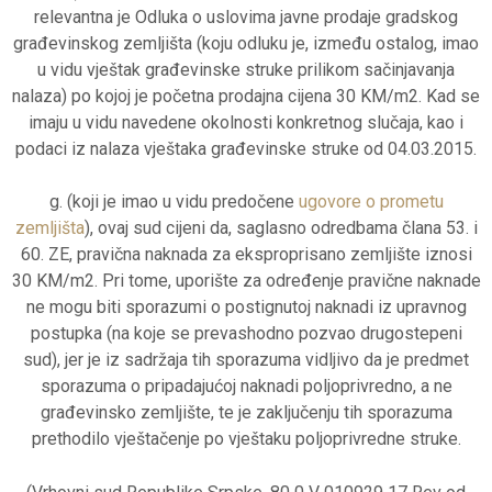
relevantna je Odluka o uslovima javne prodaje gradskog
građevinskog zemljišta (koju odluku je, između ostalog, imao
u vidu vještak građevinske struke prilikom sačinjavanja
nalaza) po kojoj je početna prodajna cijena 30 KM/m2. Kad se
imaju u vidu navedene okolnosti konkretnog slučaja, kao i
podaci iz nalaza vještaka građevinske struke od 04.03.2015.
g. (koji je imao u vidu predočene
ugovore o prometu
zemljišta
), ovaj sud cijeni da, saglasno odredbama člana 53. i
60. ZE, pravična naknada za eksproprisano zemljište iznosi
30 KM/m2. Pri tome, uporište za određenje pravične naknade
ne mogu biti sporazumi o postignutoj naknadi iz upravnog
postupka (na koje se prevashodno pozvao drugostepeni
sud), jer je iz sadržaja tih sporazuma vidljivo da je predmet
sporazuma o pripadajućoj naknadi poljoprivredno, a ne
građevinsko zemljište, te je zaključenju tih sporazuma
prethodilo vještačenje po vještaku poljoprivredne struke.