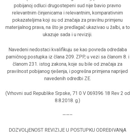
pobijanoj odluci drugostepeni sud nije bavio pravno
relevantnim činjenicama i relevantnim, komparativnim
pokazateljima koji su od značaja za pravilnu primjenu
materijalnog prava, na što je predlagač ukazivao u žalbi, a to
ukazuje sada i u reviziji.
Navedeni nedostaci kvalifikuju se kao povreda odredaba
parničnog postupka iz člana 209. ZPP, u vezi sa članom 8. i
članom 231. istog zakona, koje su bile od značaja za
pravilnost pobijanog rješenja, i pogrešna primjena naprijed
navedenih odredbi ZE.
(Vrhovni sud Republike Srpske, 71 0 V 069396 18 Rev 2 od
8.8.2018. g.)
——–
DOZVOLjENOST REVIZIJE U POSTUPKU ODREĐIVANjA