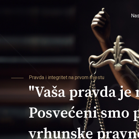
Skip
to
Nas
content
Pravda i integritet na prvom mjestu
"Vaša pravda je 
Posvećeni smo 
vrhunske pravne