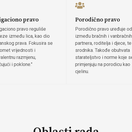
igaciono pravo
Porodično pravo
igaciono pravo reguliše
Porodično pravo uređuje o
eze između lica, kao dio
između bračnih i vanbračnih
anskog prava. Fokusira se
partnera, roditelja i djece, te
omet vrijednosti i
srodnika. Takođe obuhvata
valentnu razmjenu,
starateljstvo i norme koje s
čujući i poklone."
primjenjuju na porodicu kao
cjelinu.
Oblasti rada