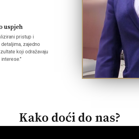
o uspjeh
izirani pristup i
detaljima, zajedno
ultate koji odražavaju
 interese."
Kako doći do nas?