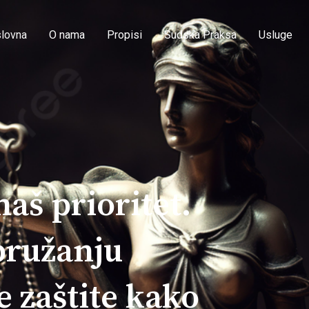
lovna
O nama
Propisi
Sudska Praksa
Usluge
naš prioritet.
pružanju
 zaštite kako