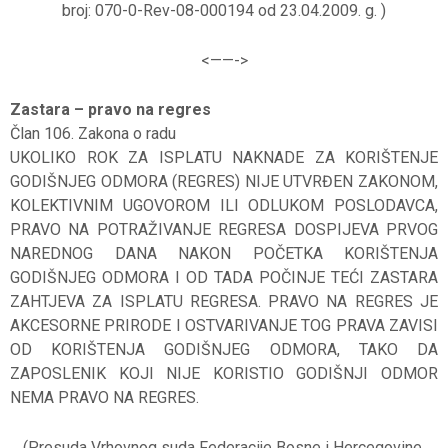
broj: 070-0-Rev-08-000194 od 23.04.2009. g. )
<——-
>
Zastara – pravo na regres
Član 106. Zakona o radu
UKOLIKO ROK ZA ISPLATU NAKNADE ZA KORIŠTENJE
GODIŠNJEG ODMORA (REGRES) NIJE UTVRĐEN ZAKONOM,
KOLEKTIVNIM UGOVOROM ILI ODLUKOM POSLODAVCA,
PRAVO NA POTRAŽIVANJE REGRESA DOSPIJEVA PRVOG
NAREDNOG DANA NAKON POČETKA KORIŠTENJA
GODIŠNJEG ODMORA I OD TADA POČINJE TEĆI ZASTARA
ZAHTJEVA ZA ISPLATU REGRESA. PRAVO NA REGRES JE
AKCESORNE PRIRODE I OSTVARIVANJE TOG PRAVA ZAVISI
OD KORIŠTENJA GODIŠNJEG ODMORA, TAKO DA
ZAPOSLENIK KOJI NIJE KORISTIO GODIŠNJI ODMOR
NEMA PRAVO NA REGRES.
(Presuda Vrhovnog suda Federacije Bosne i Hercegovine,