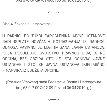
broj 070-0-Rev-09-000180 od 16.03.2010. g.)
<——-
>
Član 4. Zakona o ustanovama
U PARNICI PO TUŽBI ZAPOSLENIKA JAVNE USTANOVE
RADI ISPLATE NOVČANIH POTRAŽIVANJA IZ RADNOG
ODNOSA PASIVNO JE LEGITIMISANA JAVNA USTANOVA,
KOJA POSJEDUJE SVOJSTVO PRAVNOG LICA, A NE
OPĆINA, BEZ OBZIRA ŠTO JE ISTA OSNIVAČ JAVNE
USTANOVE I ŠTO SE JAVNA USTANOVA DJELIMIČNO
FINANSIRA IZ BUDŽETA OPĆINE.
(Presuda Vrhovnog suda Federacije Bosne i Hercegovine
broj 68 0 P 007412 09 Rev od 06.04.2010. g.)
<——-
>