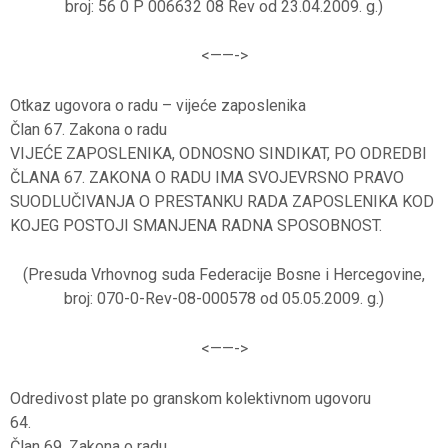
broj: 56 0 P 006632 08 Rev od 23.04.2009. g.)
<——-
>
Otkaz ugovora o radu – vijeće zaposlenika
Član 67. Zakona o radu
VIJEĆE ZAPOSLENIKA, ODNOSNO SINDIKAT, PO ODREDBI
ČLANA 67. ZAKONA O RADU IMA SVOJEVRSNO PRAVO
SUODLUČIVANJA O PRESTANKU RADA ZAPOSLENIKA KOD
KOJEG POSTOJI SMANJENA RADNA SPOSOBNOST.
(Presuda Vrhovnog suda Federacije Bosne i Hercegovine,
broj: 070-0-Rev-08-000578 od 05.05.2009. g.)
<——-
>
Odredivost plate po granskom kolektivnom ugovoru
64.
Član 69. Zakona o radu