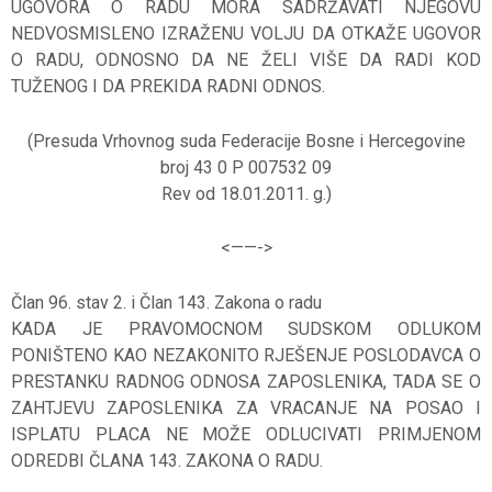
UGOVORA O RADU MORA SADRŽAVATI NJEGOVU
NEDVOSMISLENO IZRAŽENU VOLJU DA OTKAŽE UGOVOR
O RADU, ODNOSNO DA NE ŽELI VIŠE DA RADI KOD
TUŽENOG I DA PREKIDA RADNI ODNOS.
(Presuda Vrhovnog suda Federacije Bosne i Hercegovine
broj 43 0 P 007532 09
Rev od 18.01.2011. g.)
<——-
>
Član 96. stav 2. i Član 143. Zakona o radu
KADA JE PRAVOMOCNOM SUDSKOM ODLUKOM
PONIŠTENO KAO NEZAKONITO RJEŠENJE POSLODAVCA O
PRESTANKU RADNOG ODNOSA ZAPOSLENIKA, TADA SE O
ZAHTJEVU ZAPOSLENIKA ZA VRACANJE NA POSAO I
ISPLATU PLACA NE MOŽE ODLUCIVATI PRIMJENOM
ODREDBI ČLANA 143. ZAKONA O RADU.