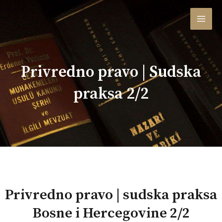
Skip
MAI
to
content
MEN
Privredno pravo | Sudska
praksa 2/2
Privredno pravo | sudska praksa
Bosne i Hercegovine 2/2