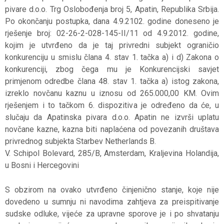
pivare d.o.o. Trg Oslobođenja broj 5, Apatin, Republika Srbija.
Po okončanju postupka, dana 4.9.2102. godine doneseno je
rješenje broj: 02-26-2-028-145-II/11 od 4.9.2012. godine,
kojim je utvrđeno da je taj privredni subjekt ograničio
konkurenciju u smislu člana 4. stav 1. tačka a) i d) Zakona o
konkurenciji, zbog čega mu je Konkurencijski savjet
primjenom odredbe člana 48. stav 1. tačka a) istog zakona,
izreklo novčanu kaznu u iznosu od 265.000,00 KM. Ovim
rješenjem i to tačkom 6. dispozitiva je određeno da će, u
slučaju da Apatinska pivara d.o.o. Apatin ne izvrši uplatu
novčane kazne, kazna biti naplaćena od povezanih društava
privrednog subjekta Starbev Netherlands B.
V. Schipol Bolevard, 285/B, Amsterdam, Kraljevina Holandija,
u Bosni i Hercegovini
S obzirom na ovako utvrđeno činjenično stanje, koje nije
dovedeno u sumnju ni navodima zahtjeva za preispitivanje
sudske odluke, vijeće za upravne sporove je i po shvatanju