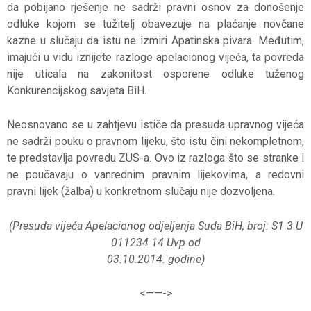
da pobijano rješenje ne sadrži pravni osnov za donošenje
odluke kojom se tužitelj obavezuje na plaćanje novčane
kazne u slučaju da istu ne izmiri Apatinska pivara. Međutim,
imajući u vidu iznijete razloge apelacionog vijeća, ta povreda
nije uticala na zakonitost osporene odluke tuženog
Konkurencijskog savjeta BiH.
Neosnovano se u zahtjevu ističe da presuda upravnog vijeća
ne sadrži pouku o pravnom lijeku, što istu čini nekompletnom,
te predstavlja povredu ZUS-a. Ovo iz razloga što se stranke i
ne poučavaju o vanrednim pravnim lijekovima, a redovni
pravni lijek (žalba) u konkretnom slučaju nije dozvoljena.
(Presuda vijeća Apelacionog odjeljenja Suda BiH, broj: S1 3 U
011234 14 Uvp od
03.10.2014. godine)
<——->