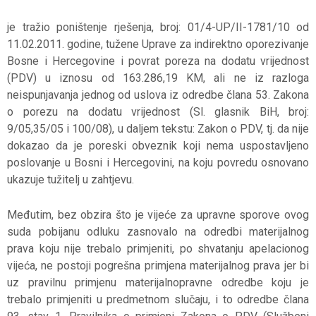
je tražio poništenje rješenja, broj: 01/4-UP/II-1781/10 od
11.02.2011. godine, tužene Uprave za indirektno oporezivanje
Bosne i Hercegovine i povrat poreza na dodatu vrijednost
(PDV) u iznosu od 163.286,19 KM, ali ne iz razloga
neispunjavanja jednog od uslova iz odredbe člana 53. Zakona
o porezu na dodatu vrijednost (Sl. glasnik BiH, broj:
9/05,35/05 i 100/08), u daljem tekstu: Zakon o PDV, tj. da nije
dokazao da je poreski obveznik koji nema uspostavljeno
poslovanje u Bosni i Hercegovini, na koju povredu osnovano
ukazuje tužitelj u zahtjevu.
Međutim, bez obzira što je vijeće za upravne sporove ovog
suda pobijanu odluku zasnovalo na odredbi materijalnog
prava koju nije trebalo primjeniti, po shvatanju apelacionog
vijeća, ne postoji pogrešna primjena materijalnog prava jer bi
uz pravilnu primjenu materijalnopravne odredbe koju je
trebalo primjeniti u predmetnom slučaju, i to odredbe člana