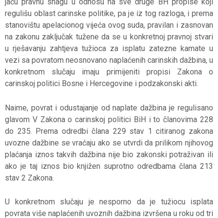
jaču pravnu snagu u odnosu na sve druge BH propise koji
regulišu oblast carinske politike, pa je iz tog razloga, i prema
stanovištu apelacionog vijeća ovog suda, pravilan i zasnovan
na zakonu zaključak tužene da se u konkretnoj pravnoj stvari
u rješavanju zahtjeva tužioca za isplatu zatezne kamate u
vezi sa povratom neosnovano naplaćenih carinskih dažbina, u
konkretnom slučaju imaju primijeniti propisi Zakona o
carinskoj politici Bosne i Hercegovine i podzakonski akti.
Naime, povrat i odustajanje od naplate dažbina je regulisano
glavom V Zakona o carinskoj politici BiH i to članovima 228
do 235. Prema odredbi člana 229 stav 1 citiranog zakona
uvozne dažbine se vraćaju ako se utvrdi da prilikom njihovog
plaćanja iznos takvih dažbina nije bio zakonski potraživan ili
ako je taj iznos bio knjižen suprotno odredbama člana 213
stav 2 Zakona.
U konkretnom slučaju je nesporno da je tužiocu isplata
povrata više naplaćenih uvoznih dažbina izvršena u roku od tri