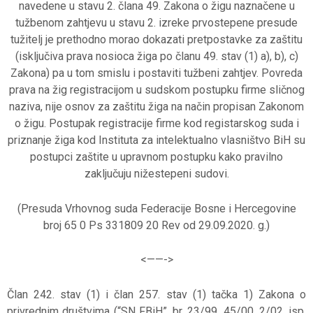
navedene u stavu 2. člana 49. Zakona o žigu naznačene u
tužbenom zahtjevu u stavu 2. izreke prvostepene presude
tužitelj je prethodno morao dokazati pretpostavke za zaštitu
(isključiva prava nosioca žiga po članu 49. stav (1) a), b), c)
Zakona) pa u tom smislu i postaviti tužbeni zahtjev. Povreda
prava na žig registracijom u sudskom postupku firme sličnog
naziva, nije osnov za zaštitu žiga na način propisan Zakonom
o žigu. Postupak registracije firme kod registarskog suda i
priznanje žiga kod Instituta za intelektualno vlasništvo BiH su
postupci zaštite u upravnom postupku kako pravilno
zaključuju nižestepeni sudovi.
(Presuda Vrhovnog suda Federacije Bosne i Hercegovine
broj 65 0 Ps 331809 20 Rev od 29.09.2020. g.)
<——->
Član 242. stav (1) i član 257. stav (1) tačka 1) Zakona o
privrednim društvima (“SN FBiH”, br. 23/99, 45/00, 2/02, isp.