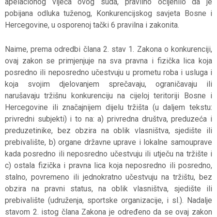
apelacionog vijeća ovog suda, pravilno ocijenilo da je
pobijana odluka tuženog, Konkurencijskog savjeta Bosne i
Hercegovine, u osporenoj tački 6 pravilna i zakonita.
Naime, prema odredbi člana 2. stav 1. Zakona o konkurenciji,
ovaj zakon se primjenjuje na sva pravna i fizička lica koja
posredno ili neposredno učestvuju u prometu roba i usluga i
koja svojim djelovanjem sprečavaju, ograničavaju ili
narušavaju tržišnu konkurenciju na cijeloj teritoriji Bosne i
Hercegovine ili značajnijem dijelu tržišta (u daljem tekstu:
privredni subjekti) i to na: a) privredna društva, preduzeća i
preduzetinike, bez obzira na oblik vlasništva, sjedište ili
prebivalište, b) organe državne uprave i lokalne samouprave
kada posredno ili neposredno učestvuju ili utječu na tržište i
c) ostala fizička i pravna lica koja neposredno ili posredno,
stalno, povremeno ili jednokratno učestvuju na tržištu, bez
obzira na pravni status, na oblik vlasništva, sjedište ili
prebivalište (udruženja, sportske organizacije, i sl.). Nadalje
stavom 2. istog člana Zakona je određeno da se ovaj zakon