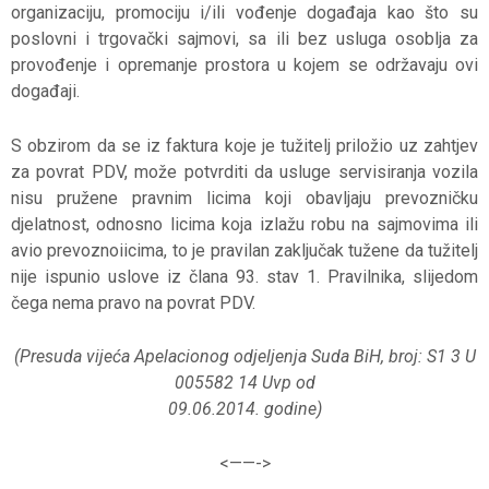
organizaciju, promociju i/ili vođenje događaja kao što su
poslovni i trgovački sajmovi, sa ili bez usluga osoblja za
provođenje i opremanje prostora u kojem se održavaju ovi
događaji.
S obzirom da se iz faktura koje je tužitelj priložio uz zahtjev
za povrat PDV, može potvrditi da usluge servisiranja vozila
nisu pružene pravnim licima koji obavljaju prevozničku
djelatnost, odnosno licima koja izlažu robu na sajmovima ili
avio prevoznoiicima, to je pravilan zaključak tužene da tužitelj
nije ispunio uslove iz člana 93. stav 1. Pravilnika, slijedom
čega nema pravo na povrat PDV.
(Presuda vijeća Apelacionog odjeljenja Suda BiH, broj: S1 3 U
005582 14 Uvp od
09.06.2014. godine)
<——-
>