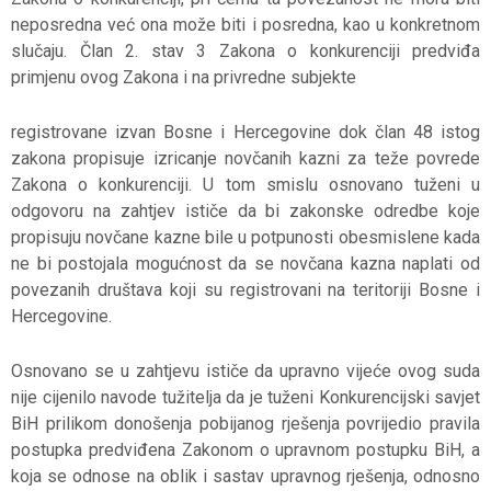
neposredna već ona može biti i posredna, kao u konkretnom
slučaju. Član 2. stav 3 Zakona o konkurenciji predviđa
primjenu ovog Zakona i na privredne subjekte
registrovane izvan Bosne i Hercegovine dok član 48 istog
zakona propisuje izricanje novčanih kazni za teže povrede
Zakona o konkurenciji. U tom smislu osnovano tuženi u
odgovoru na zahtjev ističe da bi zakonske odredbe koje
propisuju novčane kazne bile u potpunosti obesmislene kada
ne bi postojala mogućnost da se novčana kazna naplati od
povezanih društava koji su registrovani na teritoriji Bosne i
Hercegovine.
Osnovano se u zahtjevu ističe da upravno vijeće ovog suda
nije cijenilo navode tužitelja da je tuženi Konkurencijski savjet
BiH prilikom donošenja pobijanog rješenja povrijedio pravila
postupka predviđena Zakonom o upravnom postupku BiH, a
koja se odnose na oblik i sastav upravnog rješenja, odnosno