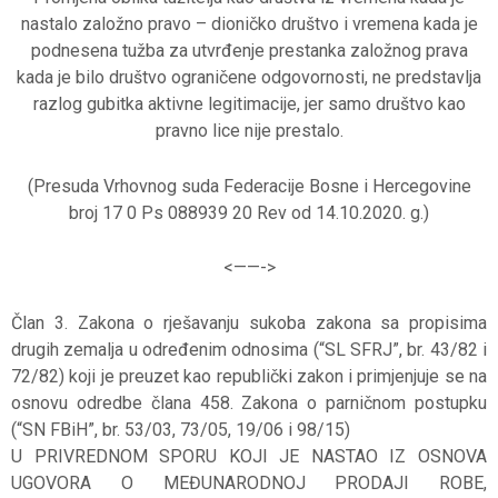
nastalo založno pravo – dioničko društvo i vremena kada je
podnesena tužba za utvrđenje prestanka založnog prava
kada je bilo društvo ograničene odgovornosti, ne predstavlja
razlog gubitka aktivne legitimacije, jer samo društvo kao
pravno lice nije prestalo.
(Presuda Vrhovnog suda Federacije Bosne i Hercegovine
broj 17 0 Ps 088939 20 Rev od 14.10.2020. g.)
<——->
Član 3. Zakona o rješavanju sukoba zakona sa propisima
drugih zemalja u određenim odnosima (“SL SFRJ”, br. 43/82 i
72/82) koji je preuzet kao republički zakon i primjenjuje se na
osnovu odredbe člana 458. Zakona o parničnom postupku
(“SN FBiH”, br. 53/03, 73/05, 19/06 i 98/15)
U PRIVREDNOM SPORU KOJI JE NASTAO IZ OSNOVA
UGOVORA O MEĐUNARODNOJ PRODAJI ROBE,