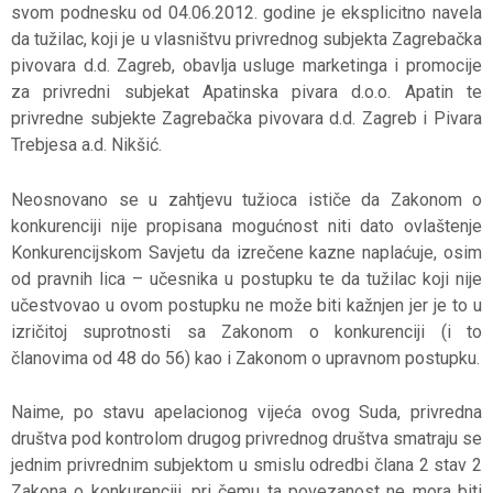
svom podnesku od 04.06.2012. godine je eksplicitno navela
da tužilac, koji je u vlasništvu privrednog subjekta Zagrebačka
pivovara d.d. Zagreb, obavlja usluge marketinga i promocije
za privredni subjekat Apatinska pivara d.o.o. Apatin te
privredne subjekte Zagrebačka pivovara d.d. Zagreb i Pivara
Trebjesa a.d. Nikšić.
Neosnovano se u zahtjevu tužioca ističe da Zakonom o
konkurenciji nije propisana mogućnost niti dato ovlaštenje
Konkurencijskom Savjetu da izrečene kazne naplaćuje, osim
od pravnih lica – učesnika u postupku te da tužilac koji nije
učestvovao u ovom postupku ne može biti kažnjen jer je to u
izričitoj suprotnosti sa Zakonom o konkurenciji (i to
članovima od 48 do 56) kao i Zakonom o upravnom postupku.
Naime, po stavu apelacionog vijeća ovog Suda, privredna
društva pod kontrolom drugog privrednog društva smatraju se
jednim privrednim subjektom u smislu odredbi člana 2 stav 2
Zakona o konkurenciji, pri čemu ta povezanost ne mora biti