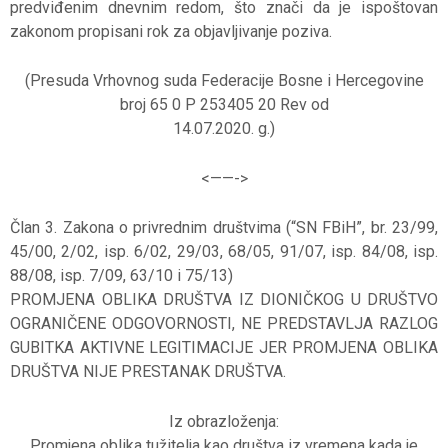
predviđenim dnevnim redom, što znači da je ispoštovan
zakonom propisani rok za objavljivanje poziva.
(Presuda Vrhovnog suda Federacije Bosne i Hercegovine
broj 65 0 P 253405 20 Rev od
14.07.2020. g.)
<——->
Član 3. Zakona o privrednim društvima (“SN FBiH”, br. 23/99,
45/00, 2/02, isp. 6/02, 29/03, 68/05, 91/07, isp. 84/08, isp.
88/08, isp. 7/09, 63/10 i 75/13)
PROMJENA OBLIKA DRUŠTVA IZ DIONIČKOG U DRUŠTVO
OGRANIČENE ODGOVORNOSTI, NE PREDSTAVLJA RAZLOG
GUBITKA AKTIVNE LEGITIMACIJE JER PROMJENA OBLIKA
DRUŠTVA NIJE PRESTANAK DRUŠTVA.
Iz obrazloženja:
Promjena oblika tužitelja kao društva iz vremena kada je