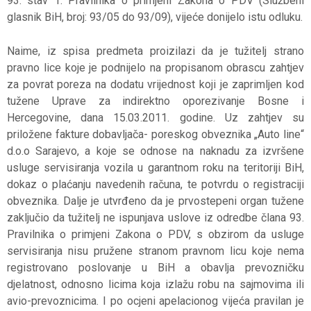
93. stav 1. Pravilnika o primjeni Zakona o PDV (Službeni
glasnik BiH, broj: 93/05 do 93/09), vijeće donijelo istu odluku.
Naime, iz spisa predmeta proizilazi da je tužitelj strano
pravno lice koje je podnijelo na propisanom obrascu zahtjev
za povrat poreza na dodatu vrijednost koji je zaprimljen kod
tužene Uprave za indirektno oporezivanje Bosne i
Hercegovine, dana 15.03.2011. godine. Uz zahtjev su
priložene fakture dobavljača- poreskog obveznika „Auto line“
d.o.o Sarajevo, a koje se odnose na naknadu za izvršene
usluge servisiranja vozila u garantnom roku na teritoriji BiH,
dokaz o plaćanju navedenih računa, te potvrdu o registraciji
obveznika. Dalje je utvrđeno da je prvostepeni organ tužene
zaključio da tužitelj ne ispunjava uslove iz odredbe člana 93.
Pravilnika o primjeni Zakona o PDV, s obzirom da usluge
servisiranja nisu pružene stranom pravnom licu koje nema
registrovano poslovanje u BiH a obavlja prevozničku
djelatnost, odnosno licima koja izlažu robu na sajmovima ili
avio-prevoznicima. I po ocjeni apelacionog vijeća pravilan je