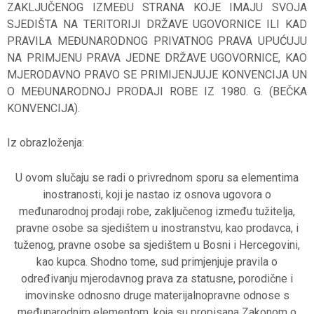
ZAKLJUČENOG IZMEĐU STRANA KOJE IMAJU SVOJA
SJEDIŠTA NA TERITORIJI DRŽAVE UGOVORNICE ILI KAD
PRAVILA MEĐUNARODNOG PRIVATNOG PRAVA UPUĆUJU
NA PRIMJENU PRAVA JEDNE DRŽAVE UGOVORNICE, KAO
MJERODAVNO PRAVO SE PRIMIJENJUJE KONVENCIJA UN
O MEĐUNARODNOJ PRODAJI ROBE IZ 1980. G. (BEČKA
KONVENCIJA).
Iz obrazloženja:
U ovom slučaju se radi o privrednom sporu sa elementima
inostranosti, koji je nastao iz osnova ugovora o
međunarodnoj prodaji robe, zaključenog između tužitelja,
pravne osobe sa sjedištem u inostranstvu, kao prodavca, i
tuženog, pravne osobe sa sjedištem u Bosni i Hercegovini,
kao kupca. Shodno tome, sud primjenjuje pravila o
određivanju mjerodavnog prava za statusne, porodične i
imovinske odnosno druge materijalnopravne odnose s
međunarodnim elementom, koja su propisana Zakonom o