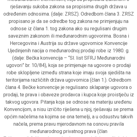
rješavanju sukoba zakona sa propisima drugih država u
određenim odnosima. (dalje: ZRSZ). Odredbom člana 3. ZRSZ
propisano je da se odredbe tog zakona ne primjenjuju na
odnose iz člana 1. tog zakona ako su regulisani drugim
saveznim zakonom ili međunarodnim ugovorima. Bosna i
Hercegovina i Austrija su države ugovornice Konvencije
Ujedinjenih nacija o međunarodnoj prodaji robe iz 1980. g.
(dalje: Bečka konvencija – “Sl. list SFRJ Međunarodni
ugovori” br. 10/84), koja se primjenuje na ugovore o prodaji
robe sklopljene između strana koje imaju svoja sjedišta na
teritorijama različitih država ugovornica (član 1.). Odredbom
člana 4. Bečke konvencije je regulisano sklapanje ugovora o
prodaji, te prava i obaveze prodavca i kupca koje proistječu iz
takvog ugovora. Pitanja koja se odnose na materiju uređenu
Konvencijom, a nisu izričito riješena u njoj, rješavaju se prema
općim načelima na kojima se ona temelji, a u odsustvu takvih
načela, prema pravu mjerodavnom na osnovu pravila
međunarodnog privatnog prava (član