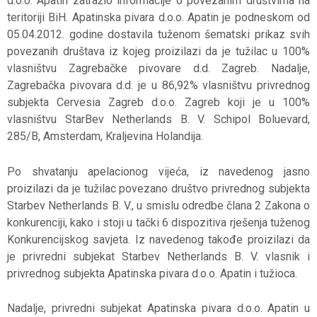
d.o.o. Apatin zatražio informacije o povezanim društvima na
teritoriji BiH. Apatinska pivara d.o.o. Apatin je podneskom od
05.04.2012. godine dostavila tuženom šematski prikaz svih
povezanih društava iz kojeg proizilazi da je tužilac u 100%
vlasništvu Zagrebačke pivovare d.d. Zagreb. Nadalje,
Zagrebačka pivovara d.d. je u 86,92% vlasništvu privrednog
subjekta Cervesia Zagreb d.o.o. Zagreb koji je u 100%
vlasništvu StarBev Netherlands B. V. Schipol Boluevard,
285/B, Amsterdam, Kraljevina Holandija.
Po shvatanju apelacionog vijeća, iz navedenog jasno
proizilazi da je tužilac povezano društvo privrednog subjekta
Starbev Netherlands B. V., u smislu odredbe člana 2 Zakona o
konkurenciji, kako i stoji u tački 6 dispozitiva rješenja tuženog
Konkurencijskog savjeta. Iz navedenog takođe proizilazi da
je privredni subjekat Starbev Netherlands B. V. vlasnik i
privrednog subjekta Apatinska pivara d.o.o. Apatin i tužioca.
Nadalje, privredni subjekat Apatinska pivara d.o.o. Apatin u