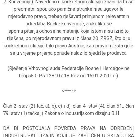
7. Konvencije). Navedeno u konkretnom slučaju znači da bi se
predmetni spor, ako parnične stranke nisu ugovorile
mjerodavno pravo, trebao rješavati primjenom relevantnih
odredaba Bečke konvencije, a ukoliko se
sporna pitanja odnose na materiju koja istom nisu izričito
riješena, po mjerodavnom pravu iz člana 20. ZRSZ, što bi u
konkretnom slučaju bilo pravo Austrije, kao pravo mjesta gdje
se u vrijeme prijema ponude nalazilo sjedište prodavca.
(Rješenje Vrhovnog suda Federacije Bosne i Hercegovine
broj 58 0 Ps 128107 18 Rev od 16.01.2020. g.)
<——->
Član 2. stav (2) tač. a), b), c) i d), član 4. stav (4), član 51., član
79. stav (1) tačka j) Zakona o industrijskom dizajnu BiH
DA BI POSTOJALA POVREDA PRAVA NA ODREĐENI
INDUSTRIJSKI DIZAJN KOJI JE ZAŠTIĆEN U SKLADU SA