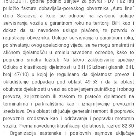
15.03.2011. godine podnio zahjtev za povrat PDV i uz isti
priložio fakture dobavljača-poreskog obveznika „Auto line“
d.o.o Sarajevo, a koje se odnose na izvršene usluge
servisiranja vozila u garantnom roku na teritoriji BiH, kao i
dokaz da su navedene usluge plaćene, te potvrdu o
registraciji obveznika. Usluge servisiranja u garantnom roku,
po shvatanju ovog apelacionog vijeća, se ne mogu smatrati ni
sličnom djelatnošću u smislu navedene odredbe, kako to
pogrešno smatra tužitelj. Na takvo zaključivanje upućuje
Odluka o klasifikaciji djelatnosti u BiH (Službeni glasnik BiH,
broj 47/10) u kojoj je regulisano da djelatnost prevoz i
skladištenje podpadaju pod oblast 49-53 i da ta oblast
obuhvata djelatnosti u vezi sa obavljanjem putničkog i robnog
prevoza, željeznicom ili zrakom te prateće djelatnosti na
terminalima i parkiralištima kao i iznajmljivanje prevoznih
sredstava. Ova oblast isključuje generalni remont ili popravak
prevoznih sredstava kao i održavanja i popravku motornih
vozila. Prema navedenoj klasifikaciji djelatnosti, razred 82.30
– Organizacija sastanaka i poslovnih sajmova uključuje