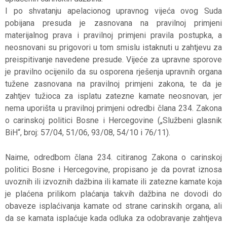
I po shvatanju apelacionog upravnog vijeća ovog Suda
pobijana presuda je zasnovana na pravilnoj primjeni
materijalnog prava i pravilnoj primjeni pravila postupka, a
neosnovani su prigovori u tom smislu istaknuti u zahtjevu za
preispitivanje navedene presude. Vijeće za upravne sporove
je pravilno ocijenilo da su osporena rješenja upravnih organa
tužene zasnovana na pravilnoj primjeni zakona, te da je
zahtjev tužioca za isplatu zatezne kamate neosnovan, jer
nema uporišta u pravilnoj primjeni odredbi člana 234. Zakona
o carinskoj politici Bosne i Hercegovine („Službeni glasnik
BiH“, broj: 57/04, 51/06, 93/08, 54/10 i 76/11).
Naime, odredbom člana 234. citiranog Zakona o carinskoj
politici Bosne i Hercegovine, propisano je da povrat iznosa
uvoznih ili izvoznih dažbina ili kamate ili zatezne kamate koja
je plaćena prilikom plaćanja takvih dažbina ne dovodi do
obaveze isplaćivanja kamate od strane carinskih organa, ali
da se kamata isplaćuje kada odluka za odobravanje zahtjeva