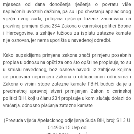
mjeseca od dana donošenja rješenja o povratu više
naplaćenih uvoznih dažbina, pa su i po shvatanju apelacionog
vijeća ovog suda, pobijana rješenja tužene zasnovana na
pravilnoj primjeni člana 234 Zakona o carinskoj politici Bosne
i Hercegovine, a zahtjev tužioca za isplatu zatezne kamate
nije osnovan, jer nema uporišta u navedenoj odredbi.
Kako supsidijarna primjena zakona znači primjenu posebnih
propisa u odnosu na opšti za ono što opšti ne propisuje, to su
u smislu navedenog, bez osnova navodi iz zahtjeva kojima
se prigovara neprimjeni Zakona o obligacionim odnosima i
Zakona o visini stope zatezne kamate FBiH, budući da je u
predmetnoj upravnoj stvari primijenjen Zakon o carinskoj
politici BiH, koji u članu 234 propisuje u kom slučaju dolazi do
vraćanja, odnosno plaćanja zatezne kamate.
(Presuda vijeća Apelacionog odjeljenja Suda BiH, broj: S1 3 U
014906 15 Uvp od