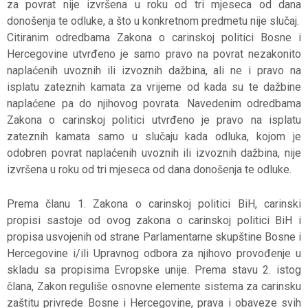
za povrat nije izvršena u roku od tri mjeseca od dana
donošenja te odluke, a što u konkretnom predmetu nije slučaj.
Citiranim odredbama Zakona o carinskoj politici Bosne i
Hercegovine utvrđeno je samo pravo na povrat nezakonito
naplaćenih uvoznih ili izvoznih dažbina, ali ne i pravo na
isplatu zateznih kamata za vrijeme od kada su te dažbine
naplaćene pa do njihovog povrata. Navedenim odredbama
Zakona o carinskoj politici utvrđeno je pravo na isplatu
zateznih kamata samo u slučaju kada odluka, kojom je
odobren povrat naplaćenih uvoznih ili izvoznih dažbina, nije
izvršena u roku od tri mjeseca od dana donošenja te odluke.
Prema članu 1. Zakona o carinskoj politici BiH, carinski
propisi sastoje od ovog zakona o carinskoj politici BiH i
propisa usvojenih od strane Parlamentarne skupštine Bosne i
Hercegovine i/ili Upravnog odbora za njihovo provođenje u
skladu sa propisima Evropske unije. Prema stavu 2. istog
člana, Zakon reguliše osnovne elemente sistema za carinsku
zaštitu privrede Bosne i Hercegovine, prava i obaveze svih