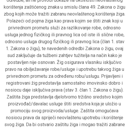
odredbe, ali ne provodi dokaze na okolnosti neovlaštenog
korištenja zaštićenog znaka u smislu člana 49. Zakona o žigu
zbog kojih može tražiti zabranu neovlaštenog korištenja žiga.
Polazeći od pojma žiga kao prava kojim se štiti znak koji u
privrednom prometu služi za razlikovanje robe, odnosno
usluga jednog fizičkog ili pravnog lica od iste ili slične robe,
odnosno usluga drugog fizičkog ili pravnog lica (član 1. stav
1. Zakona o žigu), te navedenih odredbi Zakona o žigu, ovaj
sud zaključuje da tužbeni zahtjev tužitelja na način kako je
postavljen nije osnovan. Žig osigurava vlasniku isključivo
pravo na obilježavanje robe/usluge i upotrebu takvog žiga u
privrednom prometu za određenu robu/uslugu. Prijavljeni i
registrovani žig predstavlja samostalno imovinsko dobro i
nosiocu daje isključiva prava (stav 3. član 1. Zakona o žigu).
Zaštita žiga predstavlja djelotvorno tržišno sredstvo kojim
proizvođač/davalac usluge štiti sredstva koja je uložio u
promociju svog proizvoda/usluge. Zaštita omogućava
nosiocu prava da spriječi neovlaštenu upotrebu i korištenje
svog žiga. Da bi ostvario zaštitu žiga i mogao tražiti zabrane