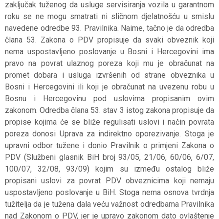
zaključak tuženog da usluge servisiranja vozila u garantnom
roku se ne mogu smatrati ni sličnom djelatnošću u smislu
navedene odredbe 93. Pravilnika. Naime, tačno je da odredba
člana 53. Zakona o PDV propisuje da svaki obveznik koji
nema uspostavljeno poslovanje u Bosni i Hercegovini ima
pravo na povrat ulaznog poreza koji mu je obračunat na
promet dobara i usluga izvršenih od strane obveznika u
Bosni i Hercegovini ili koji je obračunat na uvezenu robu u
Bosnu i Hercegovinu pod uslovima propisanim ovim
zakonom. Odredba člana 53. stav 3 istog zakona propisuje da
propise kojima će se bliže regulisati uslovi i način povrata
poreza donosi Uprava za indirektno oporezivanje. Stoga je
upravni odbor tužene i donio Pravilnik o primjeni Zakona o
PDV (Službeni glasnik BiH broj 93/05, 21/06, 60/06, 6/07,
100/07, 32/08, 93/09) kojim su između ostalog bliže
propisani uslovi za povrat PDV obveznicima koji nemaju
uspostavljeno poslovanje u BiH. Stoga nema osnova tvrdnja
tužitelja da je tužena dala veću važnost odredbama Pravilnika
nad Zakonom o PDV, jer je upravo zakonom dato ovlaštenje