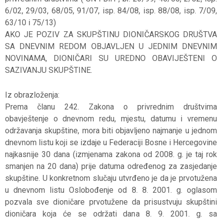
6/02, 29/03, 68/05, 91/07, isp. 84/08, isp. 88/08, isp. 7/09,
63/10 i 75/13)
AKO JE POZIV ZA SKUPŠTINU DIONIČARSKOG DRUŠTVA
SA DNEVNIM REDOM OBJAVLJEN U JEDNIM DNEVNIM
NOVINAMA, DIONIČARI SU UREDNO OBAVIJEŠTENI O
SAZIVANJU SKUPŠTINE.
Iz obrazloženja:
Prema članu 242. Zakona o privrednim društvima
obavještenje o dnevnom redu, mjestu, datumu i vremenu
održavanja skupštine, mora biti objavljeno najmanje u jednom
dnevnom listu koji se izdaje u Federaciji Bosne i Hercegovine
najkasnije 30 dana (izmjenama zakona od 2008. g. je taj rok
smanjen na 20 dana) prije datuma određenog za zasjedanje
skupštine. U konkretnom slučaju utvrđeno je da je prvotužena
u dnevnom listu Oslobođenje od 8. 8. 2001. g. oglasom
pozvala sve dioničare prvotužene da prisustvuju skupštini
dioničara koja će se održati dana 8. 9. 2001. g. sa