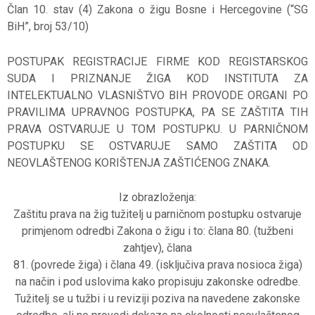
Član 10. stav (4) Zakona o žigu Bosne i Hercegovine (“SG
BiH”, broj 53/10)
POSTUPAK REGISTRACIJE FIRME KOD REGISTARSKOG
SUDA I PRIZNANJE ŽIGA KOD INSTITUTA ZA
INTELEKTUALNO VLASNIŠTVO BIH PROVODE ORGANI PO
PRAVILIMA UPRAVNOG POSTUPKA, PA SE ZAŠTITA TIH
PRAVA OSTVARUJE U TOM POSTUPKU. U PARNIČNOM
POSTUPKU SE OSTVARUJE SAMO ZAŠTITA OD
NEOVLAŠTENOG KORIŠTENJA ZAŠTIĆENOG ZNAKA.
Iz obrazloženja:
Zaštitu prava na žig tužitelj u parničnom postupku ostvaruje
primjenom odredbi Zakona o žigu i to: člana 80. (tužbeni
zahtjev), člana
81. (povrede žiga) i člana 49. (isključiva prava nosioca žiga)
na način i pod uslovima kako propisuju zakonske odredbe.
Tužitelj se u tužbi i u reviziji poziva na navedene zakonske