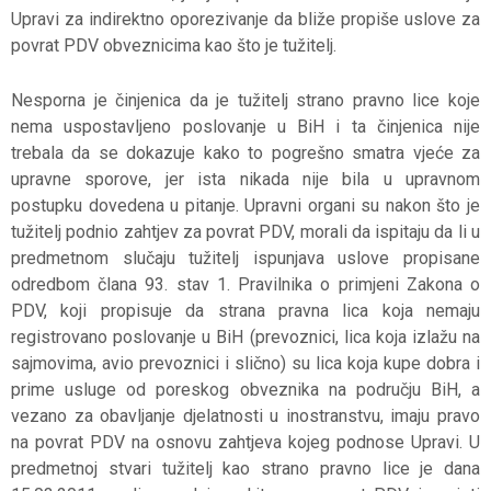
Upravi za indirektno oporezivanje da bliže propiše uslove za
povrat PDV obveznicima kao što je tužitelj.
Nesporna je činjenica da je tužitelj strano pravno lice koje
nema uspostavljeno poslovanje u BiH i ta činjenica nije
trebala da se dokazuje kako to pogrešno smatra vjeće za
upravne sporove, jer ista nikada nije bila u upravnom
postupku dovedena u pitanje. Upravni organi su nakon što je
tužitelj podnio zahtjev za povrat PDV, morali da ispitaju da li u
predmetnom slučaju tužitelj ispunjava uslove propisane
odredbom člana 93. stav 1. Pravilnika o primjeni Zakona o
PDV, koji propisuje da strana pravna lica koja nemaju
registrovano poslovanje u BiH (prevoznici, lica koja izlažu na
sajmovima, avio prevoznici i slično) su lica koja kupe dobra i
prime usluge od poreskog obveznika na području BiH, a
vezano za obavljanje djelatnosti u inostranstvu, imaju pravo
na povrat PDV na osnovu zahtjeva kojeg podnose Upravi. U
predmetnoj stvari tužitelj kao strano pravno lice je dana