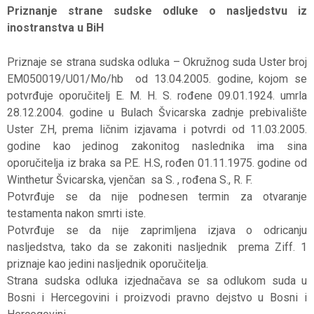
Priznanje strane sudske odluke o nasljedstvu iz
inostranstva u BiH
Priznaje se strana sudska odluka – Okružnog suda Uster broj
EM050019/U01/Mo/hb od 13.04.2005. godine, kojom se
potvrđuje oporučitelj E. M. H. S. rođene 09.01.1924. umrla
28.12.2004. godine u Bulach Švicarska zadnje prebivalište
Uster ZH, prema ličnim izjavama i potvrdi od 11.03.2005.
godine kao jedinog zakonitog naslednika ima sina
oporučitelja iz braka sa P.E. H.S, rođen 01.11.1975. godine od
Winthetur Švicarska, vjenčan sa S. , rođena S., R. F.
Potvrđuje se da nije podnesen termin za otvaranje
testamenta nakon smrti iste.
Potvrđuje se da nije zaprimljena izjava o odricanju
nasljedstva, tako da se zakoniti nasljednik prema Ziff. 1
priznaje kao jedini nasljednik oporučitelja.
Strana sudska odluka izjednačava se sa odlukom suda u
Bosni i Hercegovini i proizvodi pravno dejstvo u Bosni i