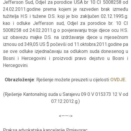
Jefferson Sud, Odjel za porodice USA br 10 CI 5008258 od
24.02.2011.godine prema kojem je razveden brak između
tužitelja H.S i tužene D.S. koji je bio zaključen 02.12.1995.g.
kao i odluke Jefferson sud, Odjel za porodice br. 10 CI
5008258 od 24.02.2011.g o povjeravanju troje djece ocu H.S.
uz obavezu majke D.S. na izdržavanje djece u mjesečnom
iznosu od 349,05 US $ počevši od 11.oktobra.2011.godine pa
se ove odluke izjednačavaju sa odlukom suda donesenog u
Bosni i Hercegovini i proizvodi pravo dejstvo u Bosni i
Hercegovini.
Obrazloženje
: Rješenje možete preuzeti u cijelosti
OVDJE.
(Rješenje Kantonalnig suda u Sarajevu 09 0 V 015373 12 V od
07.12.2012.g.)
<——-
>
Praksa advokatske kancelarije Prnjavorac