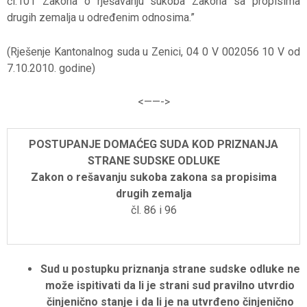
čl.101 Zakona o rješavanju sukoba Zakona sa propisima
drugih zemalja u određenim odnosima.”
(Rješenje Kantonalnog suda u Zenici, 04 0 V 002056 10 V od
7.10.2010. godine)
<——-
>
POSTUPANJE DOMAĆEG SUDA KOD PRIZNANJA
STRANE SUDSKE ODLUKE
Zakon o rešavanju sukoba zakona sa propisima
drugih zemalja
čl. 86 i 96
Sud u postupku priznanja strane sudske odluke ne
može ispitivati da li je strani sud pravilno utvrdio
činjenično stanje i da li je na utvrđeno činjenično