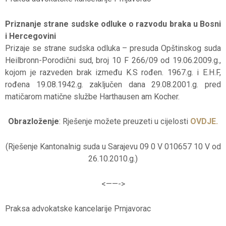
Priznanje strane sudske odluke o razvodu braka u Bosni
i Hercegovini
Prizaje se strane sudska odluka – presuda Opštinskog suda
Heilbronn-Porodični sud, broj 10 F 266/09 od 19.06.2009.g.,
kojom je razveden brak između K.S rođen. 1967.g. i E.H.F,
rođena 19.08.1942.g. zaključen dana 29.08.2001.g. pred
matičarom matične službe Harthausen am Kocher.
Obrazloženje
: Rješenje možete preuzeti u cijelosti
OVDJE.
(Rješenje Kantonalnig suda u Sarajevu 09 0 V 010657 10 V od
26.10.2010.g.)
<——-
>
Praksa advokatske kancelarije Prnjavorac