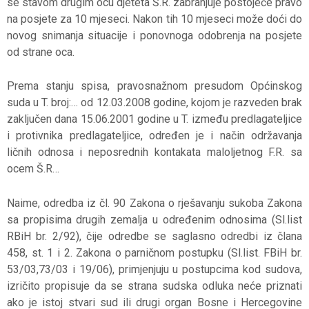
se stavom drugim ocu djeteta Š.R. zabranjuje postojeće pravo
na posjete za 10 mjeseci. Nakon tih 10 mjeseci može doći do
novog snimanja situacije i ponovnoga odobrenja na posjete
od strane oca.
Prema stanju spisa, pravosnažnom presudom Općinskog
suda u T. broj:… od 12.03.2008 godine, kojom je razveden brak
zaključen dana 15.06.2001 godine u T. između predlagateljice
i protivnika predlagateljice, određen je i način održavanja
ličnih odnosa i neposrednih kontakata maloljetnog F.R. sa
ocem Š.R…
Naime, odredba iz čl. 90 Zakona o rješavanju sukoba Zakona
sa propisima drugih zemalja u određenim odnosima (Sl.list
RBiH br. 2/92), čije odredbe se saglasno odredbi iz člana
458, st. 1 i 2. Zakona o parničnom postupku (Sl.list. FBiH br.
53/03,73/03 i 19/06), primjenjuju u postupcima kod sudova,
izričito propisuje da se strana sudska odluka neće priznati
ako je istoj stvari sud ili drugi organ Bosne i Hercegovine