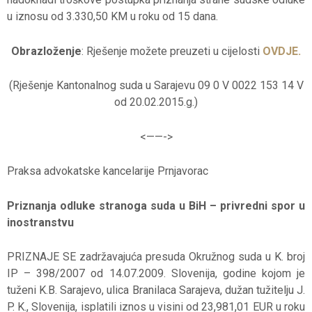
u iznosu od 3.330,50 KM u roku od 15 dana.
Obrazloženje
: Rješenje možete preuzeti u cijelosti
OVDJE.
(Rješenje Kantonalnog suda u Sarajevu 09 0 V 0022 153 14 V
od 20.02.2015.g.)
<——-
>
Praksa advokatske kancelarije Prnjavorac
Priznanja odluke stranoga suda u BiH – privredni spor u
inostranstvu
PRIZNAJE SE zadržavajuća presuda Okružnog suda u K. broj
IP – 398/2007 od 14.07.2009. Slovenija, godine kojom je
tuženi K.B. Sarajevo, ulica Branilaca Sarajeva, dužan tužitelju J.
P. K., Slovenija, isplatili iznos u visini od 23,981,01 EUR u roku