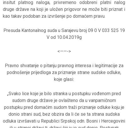
insitut platnog naloga, privremeno odobreni platni nalog
druge države na koji je uložen prigovor ne može biti priznat i
kao takav podoban za izvršenje po domaćem pravu.
Presuda Kantonalnog suda u Sarajevu broj 09 0 V 033 525 19
V od 10.04.2019g
<——-
>
Pravno shvatanje o pitanju pravnog interesa i legitimacije za
podnošenje prijedloga za priznanje strane sudske odluke,
koje glasi:
„Svako lice koje je bilo stranka u postupku vođenom pred
sudom druge države je ovlašteno da u vanparničnom
postupku pred domaćim sudom traži priznanje odluke koju je
donio strani sud, bez obzira da li će se ta strana sudska
odluka izvršavati u Republici Srpskoj odn. Bosni i Hercegovini
ili u stranoj državi tj. državi čiji ju je sud donio. Postupak