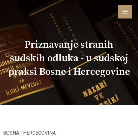
Skip
MAI
to
content
MEN
Priznavanje stranih
sudskih odluka - u sudskoj
praksi Bosne i Hercegovine
BOSNA I HERCEGOVINA