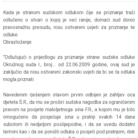
Kada je stranom sudskom odlukom čije se priznanje traži
odlučeno o stvari o kojoj je već ranije, domaći sud donio
pravosnažnu presudu, nisu ostvareni uvjeti za priznanje te
odluke.
Obrazloženje:
“Odlučujući o prijedlogu za priznanje strane sudske odluke
Okružnog suda I., broj:… od 22.06.2009 godine, ovaj sud je
zaključio da nisu ostvareni zakonski uvjeti da bi se ta odluka
mogla priznati.
Navedenim rješenjem stavom prvim odbijen je zahtjev oca
djeteta Š.R., da mu se proširi sudska nagodba za ograničenim
pravom na posjete maloljetnoga sina F.R., a kojom mu je bilo
omogućeno da posjećuje sina u pratnji svakih 14 dana
subotom ili nedjeljom poslijepodne, i da se uvedu dodatni
termini kao i da se poništi odluka o posjeti pod pratnjom, dok