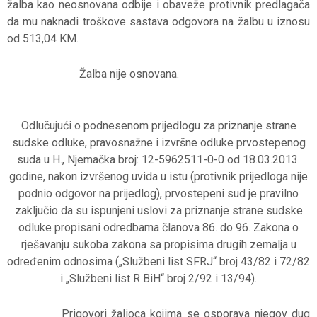
žalba kao neosnovana odbije i obaveže protivnik predlagača
da mu naknadi troškove sastava odgovora na žalbu u iznosu
od 513,04 KM.
Žalba nije osnovana.
Odlučujući o podnesenom prijedlogu za priznanje strane
sudske odluke, pravosnažne i izvršne odluke prvostepenog
suda u H., Njemačka broj: 12-5962511-0-0 od 18.03.2013.
godine, nakon izvršenog uvida u istu (protivnik prijedloga nije
podnio odgovor na prijedlog), prvostepeni sud je pravilno
zaključio da su ispunjeni uslovi za priznanje strane sudske
odluke propisani odredbama članova 86. do 96. Zakona o
rješavanju sukoba zakona sa propisima drugih zemalja u
određenim odnosima („Službeni list SFRJ“ broj 43/82 i 72/82
i „Službeni list R BiH“ broj 2/92 i 13/94).
Prigovori žalioca kojima se osporava njegov dug