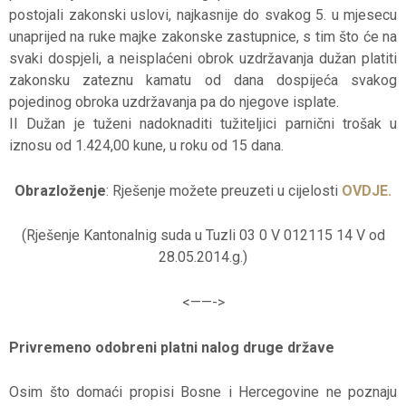
postojali zakonski uslovi, najkasnije do svakog 5. u mjesecu
unaprijed na ruke majke zakonske zastupnice, s tim što će na
svaki dospjeli, a neisplaćeni obrok uzdržavanja dužan platiti
zakonsku zateznu kamatu od dana dospijeća svakog
pojedinog obroka uzdržavanja pa do njegove isplate.
II Dužan je tuženi nadoknaditi tužiteljici parnični trošak u
iznosu od 1.424,00 kune, u roku od 15 dana.
Obrazloženje
: Rješenje možete preuzeti u cijelosti
OVDJE.
(Rješenje Kantonalnig suda u Tuzli 03 0 V 012115 14 V od
28.05.2014.g.)
<——-
>
Privremeno odobreni platni nalog druge države
Osim što domaći propisi Bosne i Hercegovine ne poznaju