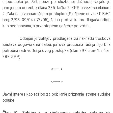
u postupku po žalbi pazi po službenoj dužnosti, valjalo je
primjenom odredbe člana 235. tačka 2. ZPP u vezi sa članom
2. Zakona o vanparničnom postupku („Službene novine F BiH“,
broj: 2/98, 39/04 i 73/05), žalbu protivnika predlagača odbiti
kao neosnovanu, a prvostepeno rješenje potvrditi.
Odbijen je zahtjev predlagača za naknadu troškova
sastava odgovora na žalbu, jer ova procesna radnja nije bila
potrebna radi vođenja ovog postupka (član 397. stav 1. i član
387. ZPP).
<——-
>
<——-
>
Javni interes kao razlog za odbijanje priznanja strane sudske
odluke
Član 91. Zakona o o rješavanju sukoba zakona sa