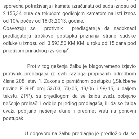
sporedna potraživanja i kamatu izračunatu od suda iznosu od
2.155,34 eura sa tekućom godišnjom kamatom na isti iznos
od 10% počev od 18.03.2013. godine,
Obavezuju se protivnik predlagatelja da nadoknadi
predlagatelju troškove postupka priznanja strane sudske
odluke u iznosu od 3.593,50 KM KM u roku od 15 dana pod
prijetnjom prinudnog izvršenja“.
Protiv tog rješenja žalbu je blagovremeno izjavio
protivnik predlagača iz svih razloga propisanih odredbom
člana 208. stav 1. Zakona o parničnom postupku („Službene
novine F BiH“ broj 53/03, 73/05, 19/06 i 98/15, u daljem
tekstu: ZPP), sa prijedlogom da se žalba uvaži, pobijano
rješenje preinači i odbije prijedlog predlagača, ili da se žalba
uvaži, pobijano rješenje ukine i predmet vrati na ponovni
postupak.
U odgovoru na žalbu predlagač je predložio da se