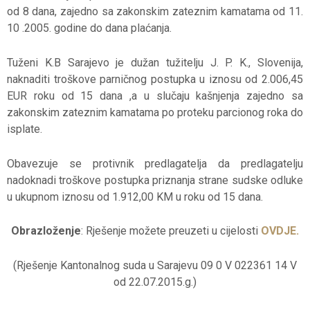
od 8 dana, zajedno sa zakonskim zateznim kamatama od 11.
10 .2005. godine do dana plaćanja.
Tuženi K.B Sarajevo je dužan tužitelju J. P. K., Slovenija,
naknaditi troškove parničnog postupka u iznosu od 2.006,45
EUR roku od 15 dana ,a u slučaju kašnjenja zajedno sa
zakonskim zateznim kamatama po proteku parcionog roka do
isplate.
Obavezuje se protivnik predlagatelja da predlagatelju
nadoknadi troškove postupka priznanja strane sudske odluke
u ukupnom iznosu od 1.912,00 KM u roku od 15 dana.
Obrazloženje
: Rješenje možete preuzeti u cijelosti
OVDJE.
(Rješenje Kantonalnog suda u Sarajevu 09 0 V 022361 14 V
od 22.07.2015.g.)