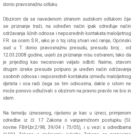
donio pravosnažnu odluku.
Obzirom da se navedenom stranom sudskom odlukom čije
se priznanje traži, na određen način ipak određuje način
održavanja ličnih odnosa i neposrednih kontakata maloljetnog
F.R. sa ocem Š.R., iako je o toj istoj stvari već ranije, Općinski
sud u T. donio pravosnažnu presudu, presudu broj:… od
12.03.2008 godine, uvjeti za priznanje nisu ostvareni, tako da
je prijedlog kao neosnovan valjalo odbiti. Naime, stavom
drugim izreke presude potpuno je uređen način održavanja
osobnih odnosa i neposrednih kontakata između maloljetnog
djeteta i oca radi čega se tim odnosima, dakle o istom ne
može ponovo odlučivati s obzirom na pravno pravilo ne bis in
idem.
Na temelju iznesenog, riješeno je kao u izreci, primjenom
odredbe iz čl. 17 Zakona o vanparničnom postupku (Sl.
novine FBiH,br.2/98, 39/04 i 73/05), i u vezi s odredbama