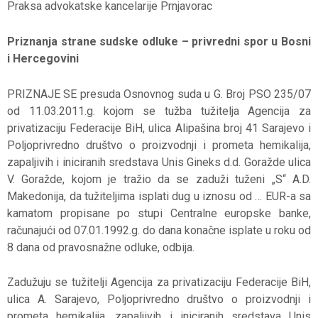
Praksa advokatske kancelarije Prnjavorac
Priznanja strane sudske odluke – privredni spor u Bosni
i Hercegovini
PRIZNAJE SE presuda Osnovnog suda u G. Broj PSO 235/07
od 11.03.2011.g. kojom se tužba tužitelja Agencija za
privatizaciju Federacije BiH, ulica Alipašina broj 41 Sarajevo i
Poljoprivredno društvo o proizvodnji i prometa hemikalija,
zapaljivih i iniciranih sredstava Unis Gineks d.d. Goražde ulica
V. Goražde, kojom je tražio da se zaduži tuženi „S“ A.D.
Makedonija, da tužiteljima isplati dug u iznosu od … EUR-a sa
kamatom propisane po stupi Centralne europske banke,
računajući od 07.01.1992.g. do dana konačne isplate u roku od
8 dana od pravosnažne odluke, odbija.
Zadužuju se tužitelji Agencija za privatizaciju Federacije BiH,
ulica A. Sarajevo, Poljoprivredno društvo o proizvodnji i
prometa hemikalija, zapaljivih i iniciranih sredstava Unis