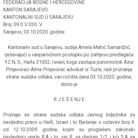
FEDERACIJA BOSNE I HERCEGOVINE
KANTON SARAJEVO
KANTONALNI SUD U SARAJEVU
Broj: 09 0 V 030. V
Sarajevo, 03.10.2020. godine
Kantonalni sud u Sarajevu, sudija Amela Mahić Samardžić,
rješavajući u vanparničnom postupku po zahtjevu predlagača
Y.Z.N, S., Haifa 31002, Israel, koga zastupa punomoćnik Azur
Prnjavoraci Alma Prnjavorac advokat iz Tuzle, radi priznanja
strane sudske odluke, van ročišta dana 03.10.2020. godine,
donio je
R J E Š E NJ E
Priznaje se strana sudska odluka Javnog bilježnika za
nasljedno pravo u Haifi, Izrael i to Rješenje o ostavini broj 4.
od 12.10.2009. godine, kojim su proglašeni zakonski
nasljednici umrle R.A i to: sin R. sa dijelom 1/2 i kći S.A sa