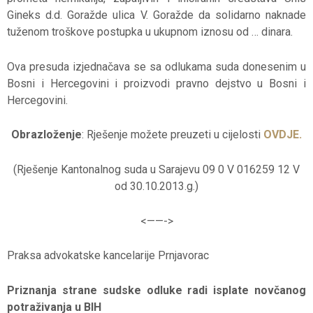
Gineks d.d. Goražde ulica V. Goražde da solidarno naknade
tuženom troškove postupka u ukupnom iznosu od … dinara.
Ova presuda izjednačava se sa odlukama suda donesenim u
Bosni i Hercegovini i proizvodi pravno dejstvo u Bosni i
Hercegovini.
Obrazloženje
: Rješenje možete preuzeti u cijelosti
OVDJE.
(Rješenje Kantonalnog suda u Sarajevu 09 0 V 016259 12 V
od 30.10.2013.g.)
<——-
>
Praksa advokatske kancelarije Prnjavorac
Priznanja strane sudske odluke radi isplate novčanog
potraživanja u BIH