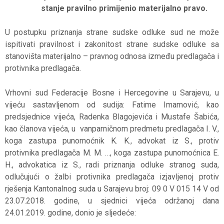
stanje pravilno primijenio materijalno pravo.
U postupku priznanja strane sudske odluke sud ne može
ispitivati pravilnost i zakonitost strane sudske odluke sa
stanovišta materijalno – pravnog odnosa između predlagača i
protivnika predlagača.
Vrhovni sud Federacije Bosne i Hercegovine u Sarajevu, u
vijeću sastavljenom od sudija: Fatime Imamović, kao
predsjednice vijeća, Radenka Blagojevića i Mustafe Šabića,
kao članova vijeća, u vanparničnom predmetu predlagača I. V.,
koga zastupa punomoćnik K. K., advokat iz S., protiv
protivnika predlagača M. M. …, koga zastupa punomoćnica E.
H., advokatica iz S., radi priznanja odluke stranog suda,
odlučujući o žalbi protivnika predlagača izjavljenoj protiv
rješenja Kantonalnog suda u Sarajevu broj: 09 0 V 015 14 V od
23.07.2018. godine, u sjednici vijeća održanoj dana
24.01.2019. godine, donio je sljedeće: