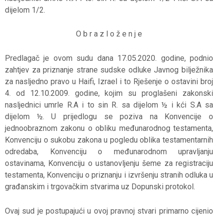
dijelom 1/2.
O b r a z l o ž e n j e
Predlagač je ovom sudu dana 17.05.2020. godine, podnio
zahtjev za priznanje strane sudske odluke Javnog bilježnika
za nasljedno pravo u Haifi, Izrael i to Rješenje o ostavini broj
4. od 12.10.2009. godine, kojim su proglašeni zakonski
nasljednici umrle R.A i to sin R. sa dijelom ½ i kći S.A sa
dijelom ½. U prijedlogu se poziva na Konvencije o
jednoobraznom zakonu o obliku međunarodnog testamenta,
Konvenciju o sukobu zakona u pogledu oblika testamentarnih
odredaba, Konvenciju o međunarodnom upravljanju
ostavinama, Konvenciju o ustanovljenju šeme za registraciju
testamenta, Konvenciju o priznanju i izvršenju stranih odluka u
građanskim i trgovačkim stvarima uz Dopunski protokol.
Ovaj sud je postupajući u ovoj pravnoj stvari primarno cijenio