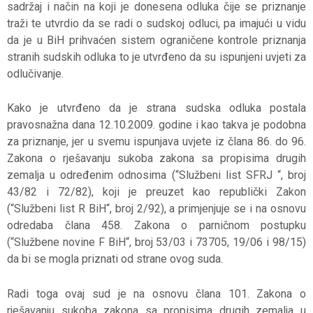
sadržaj i način na koji je donesena odluka čije se priznanje
traži te utvrdio da se radi o sudskoj odluci, pa imajući u vidu
da je u BiH prihvaćen sistem ograničene kontrole priznanja
stranih sudskih odluka to je utvrđeno da su ispunjeni uvjeti za
odlučivanje.
Kako je utvrđeno da je strana sudska odluka postala
pravosnažna dana 12.10.2009. godine i kao takva je podobna
za priznanje, jer u svemu ispunjava uvjete iz člana 86. do 96.
Zakona o rješavanju sukoba zakona sa propisima drugih
zemalja u određenim odnosima (“Službeni list SFRJ “, broj
43/82 i 72/82), koji je preuzet kao republički Zakon
(“Službeni list R BiH“, broj 2/92), a primjenjuje se i na osnovu
odredaba člana 458. Zakona o parničnom postupku
(“Službene novine F BiH“, broj 53/03 i 73705, 19/06 i 98/15)
da bi se mogla priznati od strane ovog suda.
Radi toga ovaj sud je na osnovu člana 101. Zakona o
rješavanju sukoba zakona sa propisima drugih zemalja u