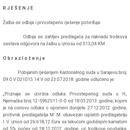
R J E Š E N J E
Žalba se odbija i prvostepeno rješenje potvrđuje.
Odbija se zahtjev predlagača za naknadu troškova
sastava odgovora na žalbu u iznosu od 513,04 KM.
O b r a z l o ž e n j e
Pobijanim rješenjem Kantonalnog suda u Sarajevu broj:
09 0 V 021015 14 V od 23.07.2018. godine odlučeno je:
„Priznaje se izvršna odluka Prvostepenog suda u H.,
Njemačka broj 12-5962511-0-0 od 18.03.2013. godine, kojom
je na osnovu odluke o opomeni donijete 27.12.2012. godine,
protivnik predlagatelja M. M. obavezan isplatiti predlagatelju
I. V. iznos od 26.618,12 Eura sa tekućom godišnjom kamatom
od 5% počev od 28.12.2012. godine, uz troškove postupka,