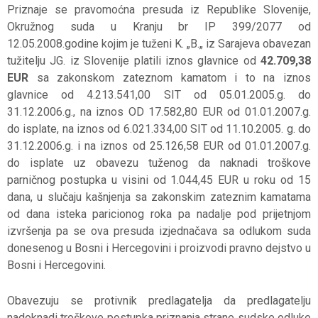
Priznaje se pravomoćna presuda iz Republike Slovenije,
Okružnog suda u Kranju br IP 399/2077 od
12.05.2008.godine kojim je tuženi K. „B.„ iz Sarajeva obavezan
tužitelju JG. iz Slovenije platili iznos glavnice od
42.709,38
EUR
sa zakonskom zateznom kamatom i to na iznos
glavnice od 4.213.541,00 SIT od 05.01.2005.g. do
31.12.2006.g., na iznos OD 17.582,80 EUR od 01.01.2007.g.
do isplate, na iznos od 6.021.334,00 SIT od 11.10.2005. g. do
31.12.2006.g. i na iznos od 25.126,58 EUR od 01.01.2007.g.
do isplate uz obavezu tuženog da naknadi troškove
parničnog postupka u visini od 1.044,45 EUR u roku od 15
dana, u slučaju kašnjenja sa zakonskim zateznim kamatama
od dana isteka paricionog roka pa nadalje pod prijetnjom
izvršenja pa se ova presuda izjednačava sa odlukom suda
donesenog u Bosni i Hercegovini i proizvodi pravno dejstvo u
Bosni i Hercegovini.
Obavezuju se protivnik predlagatelja da predlagatelju
nadoknadi troškove postupka priznanja strane sudske odluke