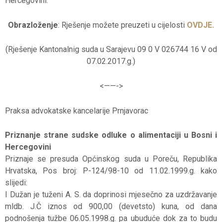
Hercegovini.
Obrazloženje
: Rješenje možete preuzeti u cijelosti
OVDJE.
(Rješenje Kantonalnig suda u Sarajevu 09 0 V 026744 16 V od
07.02.2017.g.)
<——-
>
Praksa advokatske kancelarije Prnjavorac
Priznanje strane sudske odluke o alimentaciji u Bosni i
Hercegovini
Priznaje se presuda Općinskog suda u Poreču, Republika
Hrvatska, Pos broj: P-124/98-10 od 11.02.1999.g. kako
slijedi:
I Dužan je tuženi A. S. da doprinosi mjesečno za uzdržavanje
mldb. J.Č iznos od 900,00 (devetsto) kuna, od dana
podnošenja tužbe 06.05.1998.g. pa ubuduće dok za to budu