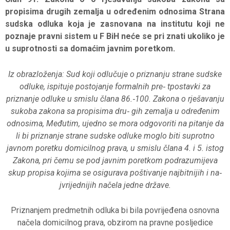
propisima drugih zemalja u određenim odnosima Strana
sudska odluka koja je zasnovana na institutu koji ne
poznaje pravni sistem u F BiH neće se pri znati ukoliko je
u suprotnosti sa domaćim javnim poretkom.
Iz obrazloženja: Sud koji odlučuje o priznanju strane sudske
odluke, ispituje postojanje formalnih pre‐ tpostavki za
priznanje odluke u smislu člana 86.‐100. Zakona o rješavanju
sukoba zakona sa propisima dru‐ gih zemalja u određenim
odnosima, Međutim, ujedno se mora odgovoriti na pitanje da
li bi priznanje strane sudske odluke moglo biti suprotno
javnom poretku domicilnog prava, u smislu člana 4. i 5. istog
Zakona, pri čemu se pod javnim poretkom podrazumijeva
skup propisa kojima se osigurava poštivanje najbitnijih i na‐
jvrijednijih načela jedne države.
Priznanjem predmetnih odluka bi bila povrijeđena osnovna
načela domicilnog prava, obzirom na pravne posljedice